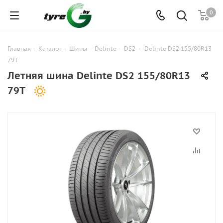
0
Главная
-
Каталог
-
Шины
-
Delinte
-
DS2
-
Delinte DS2 155/80R13
79T
Летняя шина Delinte DS2 155/80R13
79T