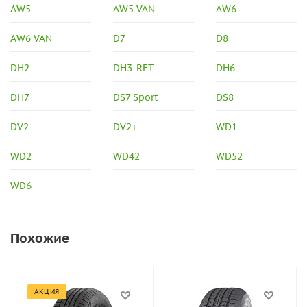
AW5
AW5 VAN
AW6
AW6 VAN
D7
D8
DH2
DH3-RFT
DH6
DH7
DS7 Sport
DS8
DV2
DV2+
WD1
WD2
WD42
WD52
WD6
Похожие
АКЦИЯ