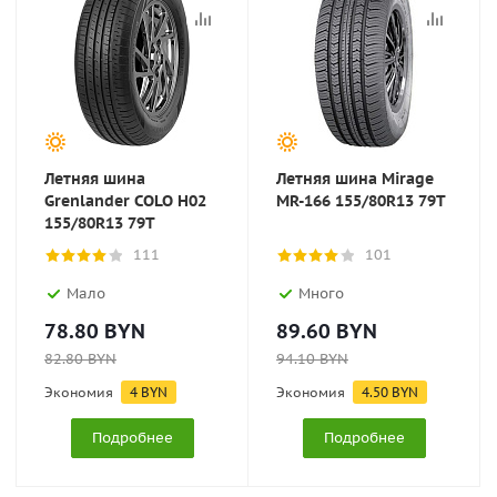
Летняя шина
Летняя шина Mirage
Grenlander COLO H02
MR-166 155/80R13 79T
155/80R13 79T
111
101
Мало
Много
78.80
BYN
89.60
BYN
82.80
BYN
94.10
BYN
Экономия
4
BYN
Экономия
4.50
BYN
Подробнее
Подробнее