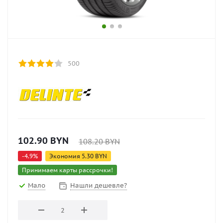
500
102.90
BYN
108.20
BYN
-
4.9
%
Экономия
5.30
BYN
Принимаем карты рассрочки!
Мало
Нашли дешевле?