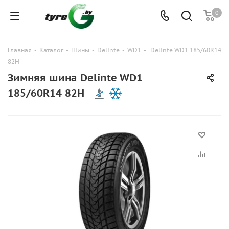
0
Главная
-
Каталог
-
Шины
-
Delinte
-
WD1
-
Delinte WD1 185/60R14
82H
Зимняя шина Delinte WD1
185/60R14 82H