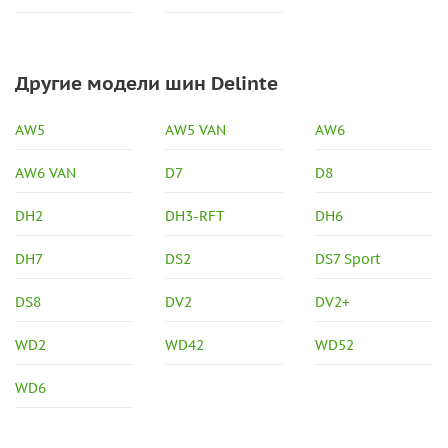
Другие модели шин Delinte
AW5
AW5 VAN
AW6
AW6 VAN
D7
D8
DH2
DH3-RFT
DH6
DH7
DS2
DS7 Sport
DS8
DV2
DV2+
WD2
WD42
WD52
WD6