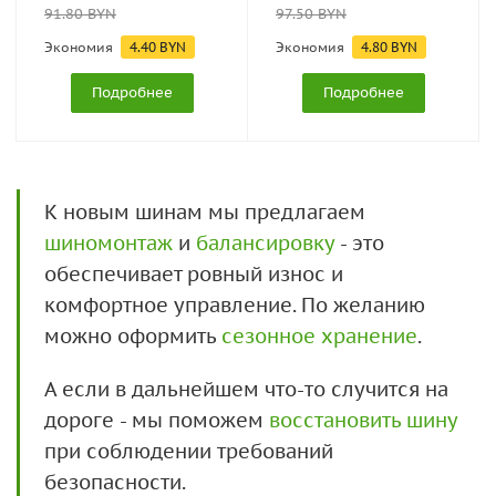
91.80
BYN
97.50
BYN
Экономия
4.40
BYN
Экономия
4.80
BYN
Подробнее
Подробнее
К новым шинам мы предлагаем
шиномонтаж
и
балансировку
- это
обеспечивает ровный износ и
комфортное управление. По желанию
можно оформить
сезонное хранение
.
А если в дальнейшем что-то случится на
дороге - мы поможем
восстановить шину
при соблюдении требований
безопасности.