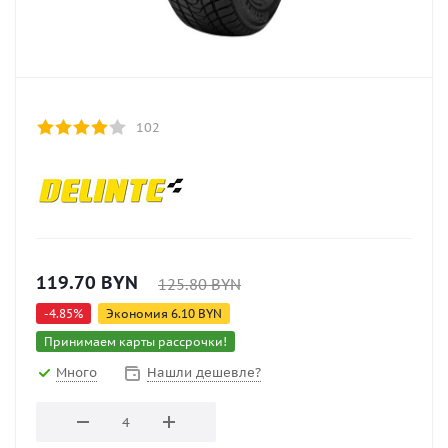
102
119.70
BYN
125.80
BYN
-
4.85
%
Экономия
6.10
BYN
Принимаем карты рассрочки!
Много
Нашли дешевле?