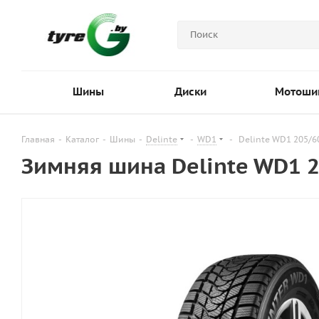
Шины
Диски
Мотоши
Главная
-
Каталог
-
Шины
-
Delinte
-
WD1
-
Delinte WD1 205/6
Зимняя шина Delinte WD1 