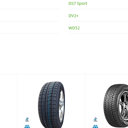
DS7 Sport
DV2+
WD52