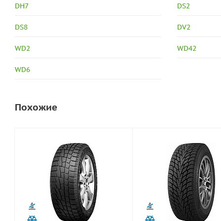
DH7
DS2
DS8
DV2
WD2
WD42
WD6
Похожие