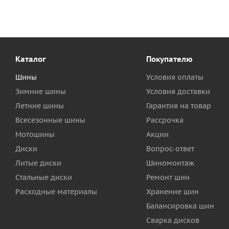
Каталог
Покупателю
Шины
Условия оплаты
Зимние шины
Условия доставки
Летние шины
Гарантия на товар
Всесезонные шины
Рассрочка
Мотошины
Акции
Диски
Вопрос-ответ
Литые диски
Шиномонтаж
Стальные диски
Ремонт шин
Расходные материалы
Хранение шин
Балансировка шин
Сварка дисков