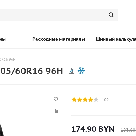
ны
Расходные материалы
Шинный калькул
0R16 96H
205/60R16 96H
102
174.90
BYN
183.80