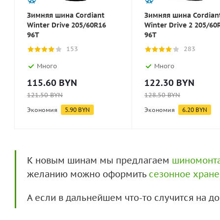
Зимняя шина Cordiant
Зимняя шина Cordian
Winter Drive 205/60R16
Winter Drive 2 205/60
96T
96T
153
283
Много
Много
115.60
BYN
122.30
BYN
121.50
BYN
128.50
BYN
Экономия
5.90
BYN
Экономия
6.20
BYN
К новым шинам мы предлагаем
шиномонт
желанию можно оформить
сезонное хран
А если в дальнейшем что-то случится на 