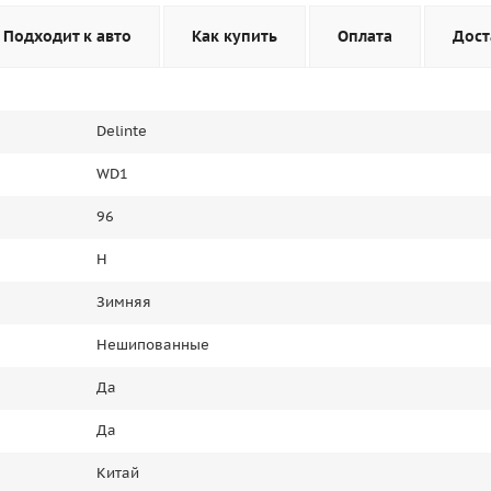
Подходит к авто
Как купить
Оплата
Дост
Delinte
WD1
96
H
Зимняя
Нешипованные
Да
Да
Китай