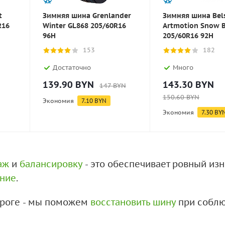
t
Зимняя шина Grenlander
Зимняя шина Bel
R16
Winter GL868 205/60R16
Artmotion Snow B
96H
205/60R16 92H
153
182
Достаточно
Много
139.90
BYN
143.30
BYN
147
BYN
150.60
BYN
Экономия
7.10
BYN
Экономия
7.30
BY
аж
и
балансировку
- это обеспечивает ровный из
ение
.
дороге - мы поможем
восстановить шину
при соблю