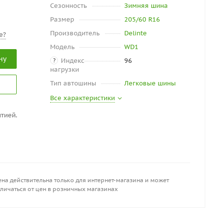
Сезонность
Зимняя шина
Размер
205/60 R16
Производитель
Delinte
е?
Модель
WD1
ну
Индекс
96
?
нагрузки
Тип автошины
Легковые шины
Все характеристики
тией.
на действительна только для интернет-магазина и может
личаться от цен в розничных магазинах