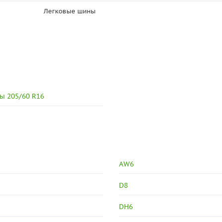
Легковые шины
ы 205/60 R16
AW6
D8
DH6