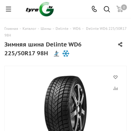
0
Главная
-
Каталог
-
Шины
-
Delinte
-
WD6
-
Delinte WD6 225/50R17
98H
Зимняя шина Delinte WD6
225/50R17 98H