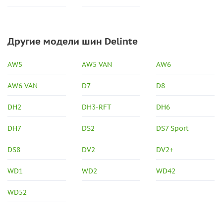
Другие модели шин Delinte
AW5
AW5 VAN
AW6
AW6 VAN
D7
D8
DH2
DH3-RFT
DH6
DH7
DS2
DS7 Sport
DS8
DV2
DV2+
WD1
WD2
WD42
WD52