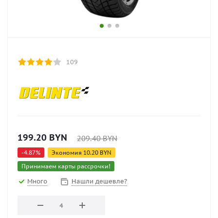
109
199.20
BYN
209.40
BYN
-
4.87
%
Экономия
10.20
BYN
Принимаем карты рассрочки!
Много
Нашли дешевле?