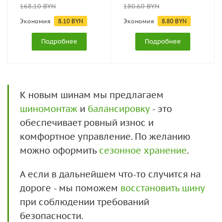
168.10
BYN
180.60
BYN
Экономия
8.10
BYN
Экономия
8.80
BYN
Подробнее
Подробнее
К новым шинам мы предлагаем
шиномонтаж
и
балансировку
- это
обеспечивает ровный износ и
комфортное управление. По желанию
можно оформить
сезонное хранение
.
А если в дальнейшем что-то случится на
дороге - мы поможем
восстановить шину
при соблюдении требований
безопасности.