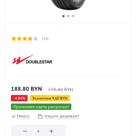
100
188.80
BYN
198.40
BYN
-
4.84
%
Экономия
9.60
BYN
Принимаем карты рассрочки!
Много
Нашли дешевле?