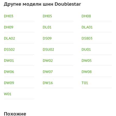
Другие модели шин Doublestar
DH03
DH05
DH08
DH09
DL01
DLA01
DLA02
DS09
DS803
DSS02
DSU02
DU01
DW01
DW02
DW05
DW06
DW07
DW08
DW09
DW16
T01
W01
Похожие