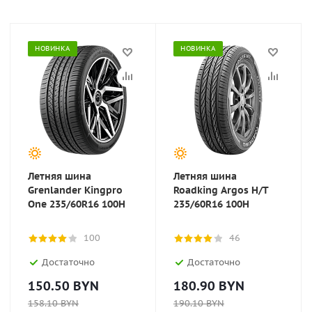
НОВИНКА
НОВИНКА
Летняя шина
Летняя шина
Grenlander Kingpro
Roadking Argos H/T
One 235/60R16 100H
235/60R16 100H
100
46
Достаточно
Достаточно
150.50
BYN
180.90
BYN
158.10
BYN
190.10
BYN