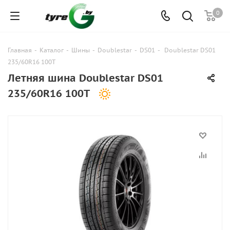
0
Главная
-
Каталог
-
Шины
-
Doublestar
-
DS01
-
Doublestar DS01
235/60R16 100T
Летняя шина Doublestar DS01
235/60R16 100T