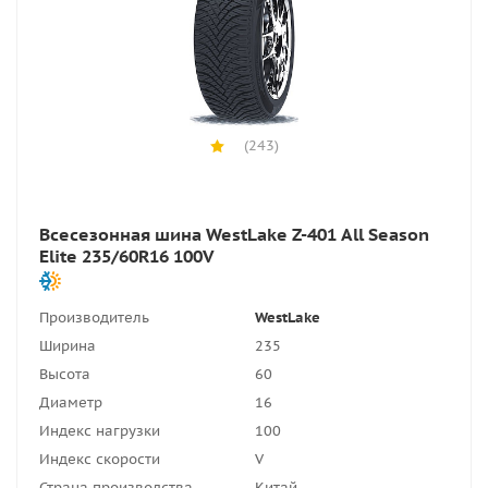
(243)
Всесезонная шина WestLake Z-401 All Season
Elite 235/60R16 100V
Производитель
WestLake
Ширина
235
Высота
60
Диаметр
16
Индекс нагрузки
100
Индекс скорости
V
Страна производства
Китай