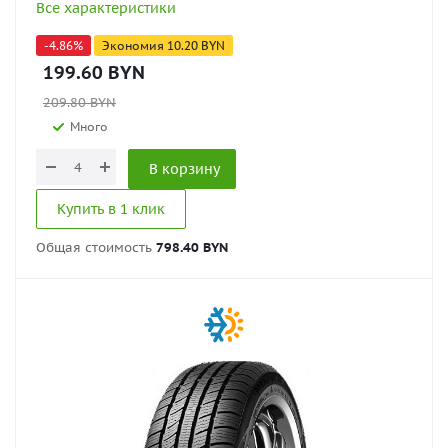
Все характеристики
-
4.86
%
Экономия
10.20
BYN
199.60
BYN
209.80
BYN
Много
В корзину
Купить в 1 клик
Общая стоимость
798.40 BYN