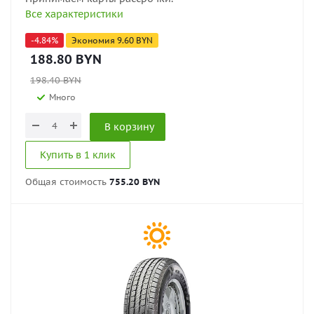
Все характеристики
-
4.84
%
Экономия
9.60
BYN
188.80
BYN
198.40
BYN
Много
В корзину
Купить в 1 клик
Общая стоимость
755.20 BYN