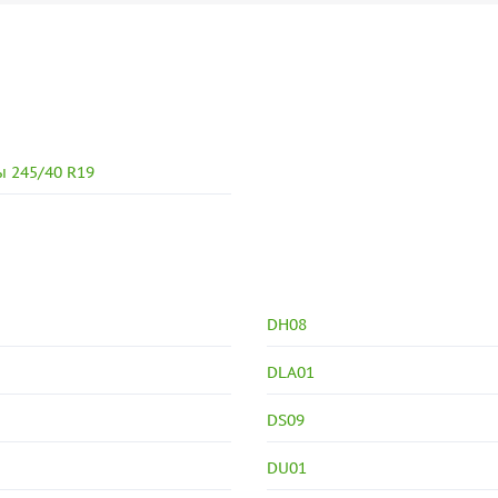
 245/40 R19
DH08
DLA01
DS09
DU01