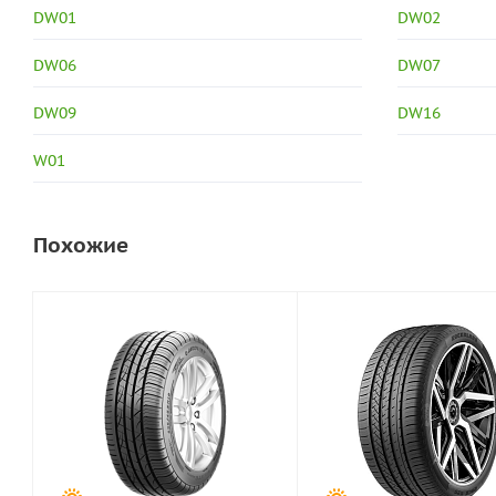
DW01
DW02
DW06
DW07
DW09
DW16
W01
Похожие