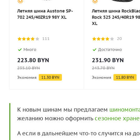
Летняя шина Austone SP-
Летняя шина RockBla
702 245/40ZR19 98Y XL
Rock 525 245/40R19 9
XL
111
20
Много
Достаточно
223.80
BYN
231.90
BYN
235.10
BYN
243.70
BYN
Экономия
11.30
BYN
Экономия
11.80
BYN
К новым шинам мы предлагаем
шиномонт
желанию можно оформить
сезонное хран
А если в дальнейшем что-то случится на 