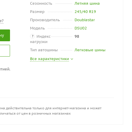
Сезонность
Летняя шина
Размер
245/40 R19
Производитель
Doublestar
е?
Модель
DSU02
ну
Индекс
98
?
нагрузки
Тип автошины
Легковые шины
Все характеристики
тией.
на действительна только для интернет-магазина и может
личаться от цен в розничных магазинах