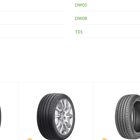
DW05
DW08
T01