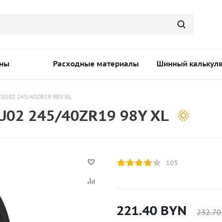
ны
Расходные материалы
Шинный калькул
DSU02 245/40ZR19 98Y XL
U02 245/40ZR19 98Y XL
105
221.40
BYN
232.70