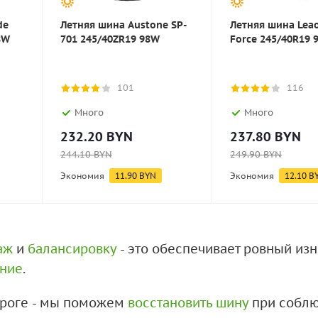
de
Летняя шина Austone SP-
Летняя шина Lea
8W
701 245/40ZR19 98W
Force 245/40R19 
101
116
Много
Много
232.20
BYN
237.80
BYN
244.10
BYN
249.90
BYN
Экономия
11.90
BYN
Экономия
12.10
B
аж
и
балансировку
- это обеспечивает ровный из
ение
.
дороге - мы поможем
восстановить шину
при соблю