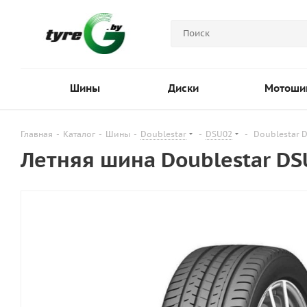
Шины
Диски
Мотоши
Главная
-
Каталог
-
Шины
-
Doublestar
-
DSU02
-
Doublestar 
Летняя шина Doublestar DS