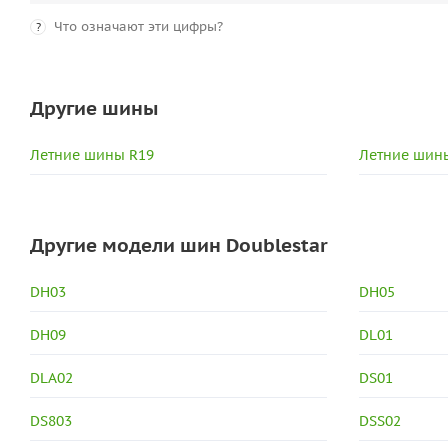
Что означают эти цифры?
?
Другие шины
Летние шины R19
Летние шины
Другие модели шин Doublestar
DH03
DH05
DH09
DL01
DLA02
DS01
DS803
DSS02