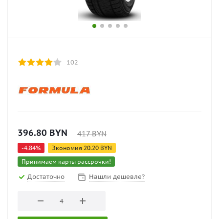
102
396.80
BYN
417
BYN
-
4.84
%
Экономия
20.20
BYN
Принимаем карты рассрочки!
Достаточно
Нашли дешевле?