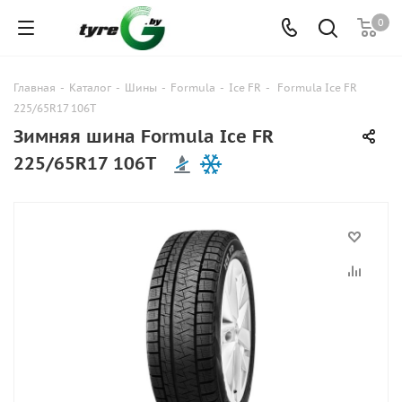
0
Главная
-
Каталог
-
Шины
-
Formula
-
Ice FR
-
Formula Ice FR
225/65R17 106T
Зимняя шина Formula Ice FR
225/65R17 106T