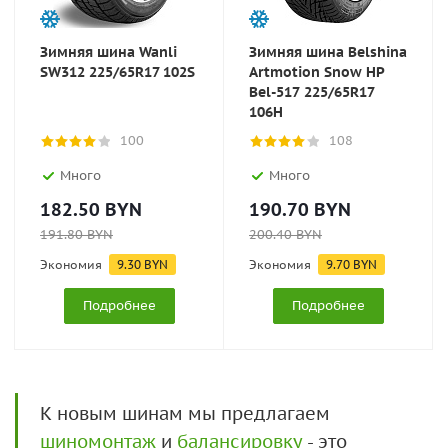
Зимняя шина Wanli
Зимняя шина Belshina
SW312 225/65R17 102S
Artmotion Snow HP
Bel-517 225/65R17
106H
100
108
Много
Много
182.50
BYN
190.70
BYN
191.80
BYN
200.40
BYN
Экономия
9.30
BYN
Экономия
9.70
BYN
Подробнее
Подробнее
К новым шинам мы предлагаем
шиномонтаж
и
балансировку
- это