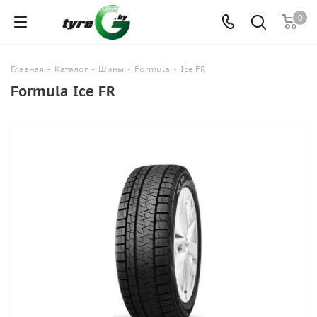
0
Главная
-
Каталог
-
Шины
-
Formula
-
Ice FR
Formula Ice FR