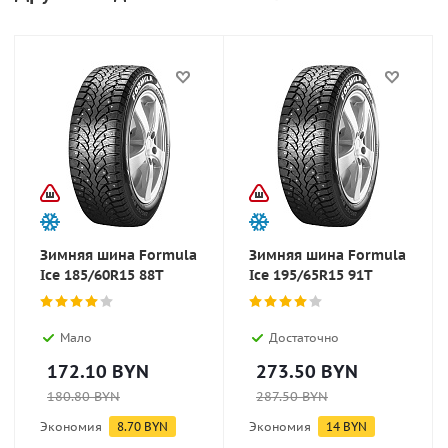
Зимняя шина Formula
Зимняя шина Formula
Ice 185/60R15 88T
Ice 195/65R15 91T
Мало
Достаточно
172.10
BYN
273.50
BYN
180.80
BYN
287.50
BYN
Экономия
8.70
BYN
Экономия
14
BYN