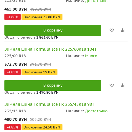
215/55 R18
Наличие:
Достаточно
465.90
BYN
489.70
BYN
-
4.86
%
Экономия
23.80
BYN
В корзину
Общая стоимость
1 863.60 BYN
Зимняя шина Formula Ice FR 225/60R18 104T
225/60 R18
Наличие:
Много
372.70
BYN
391.70
BYN
-
4.85
%
Экономия
19
BYN
В корзину
Общая стоимость
1 490.80 BYN
Зимняя шина Formula Ice FR 235/45R18 98T
235/45 R18
Наличие:
Достаточно
480.70
BYN
505.20
BYN
-
4.85
%
Экономия
24.50
BYN