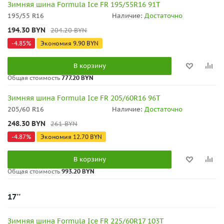
Зимняя шина Formula Ice FR 195/55R16 91T
195/55 R16
Наличие:
Достаточно
194.30
BYN
204.20
BYN
-
4.85
%
Экономия
9.90
BYN
В корзину
Общая стоимость
777.20 BYN
Зимняя шина Formula Ice FR 205/60R16 96T
205/60 R16
Наличие:
Достаточно
248.30
BYN
261
BYN
-
4.87
%
Экономия
12.70
BYN
В корзину
Общая стоимость
993.20 BYN
17''
Зимняя шина Formula Ice FR 225/60R17 103T