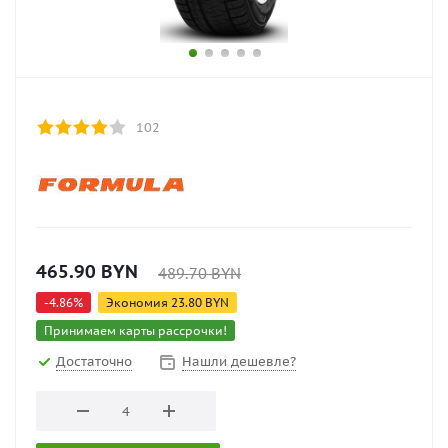
102
465.90
BYN
489.70
BYN
-
4.86
%
Экономия
23.80
BYN
Принимаем карты рассрочки!
Достаточно
Нашли дешевле?