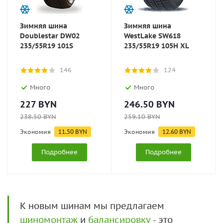
Зимняя шина
Зимняя шина
Doublestar DW02
WestLake SW618
235/55R19 101S
235/55R19 105H XL
146
124
Много
Много
227
BYN
246.50
BYN
238.50
BYN
259.10
BYN
Экономия
11.50
BYN
Экономия
12.60
BYN
Подробнее
Подробнее
К новым шинам мы предлагаем
шиномонтаж
и
балансировку
- это