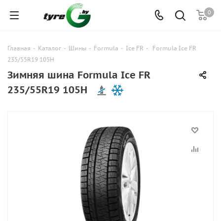
0
Главная
-
Каталог
-
Шины
-
Formula
-
Ice FR
-
Formula Ice FR
235/55R19 105H
Зимняя шина Formula Ice FR
235/55R19 105H