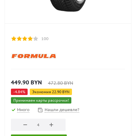
100
449.90
BYN
472.80
BYN
-
4.84
%
Экономия
22.90
BYN
Принимаем карты рассрочки!
Много
Нашли дешевле?