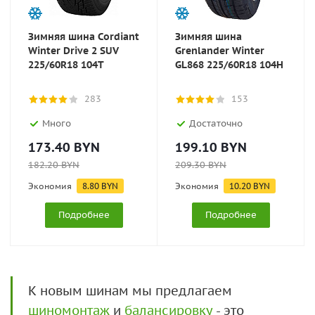
Зимняя шина Cordiant
Зимняя шина
Winter Drive 2 SUV
Grenlander Winter
225/60R18 104T
GL868 225/60R18 104H
283
153
Много
Достаточно
173.40
BYN
199.10
BYN
182.20
BYN
209.30
BYN
Экономия
8.80
BYN
Экономия
10.20
BYN
Подробнее
Подробнее
К новым шинам мы предлагаем
шиномонтаж
и
балансировку
- это