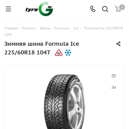
0
Главная
-
Каталог
-
Шины
-
Formula
-
Ice
-
Formula Ice 225/60R18
104T
Зимняя шина Formula Ice
225/60R18 104T