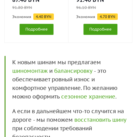
91.80
BYN
96.10
BYN
Экономия
4.40
BYN
Экономия
4.70
BYN
Подробнее
Подробнее
К новым шинам мы предлагаем
шиномонтаж
и
балансировку
- это
обеспечивает ровный износ и
комфортное управление. По желанию
можно оформить
сезонное хранение
.
А если в дальнейшем что-то случится на
дороге - мы поможем
восстановить шину
при соблюдении требований
безопасности.