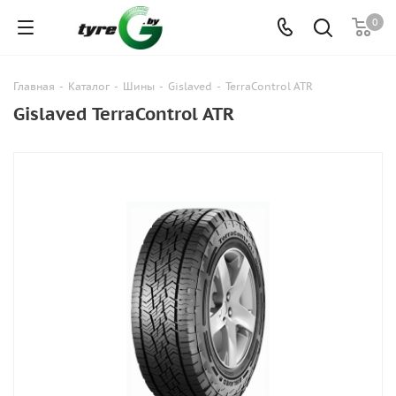
0
Главная
-
Каталог
-
Шины
-
Gislaved
-
TerraControl ATR
Gislaved TerraControl ATR