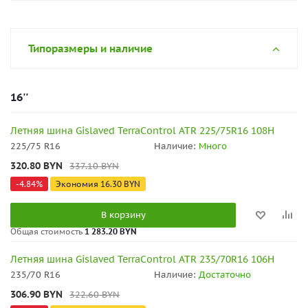
Типоразмеры и наличие
16''
Летняя шина Gislaved TerraControl ATR 225/75R16 108H
225/75 R16
Наличие:
Много
320.80
BYN
337.10
BYN
-
4.84
%
Экономия
16.30
BYN
В корзину
Общая стоимость
1 283.20 BYN
Летняя шина Gislaved TerraControl ATR 235/70R16 106H
235/70 R16
Наличие:
Достаточно
306.90
BYN
322.60
BYN