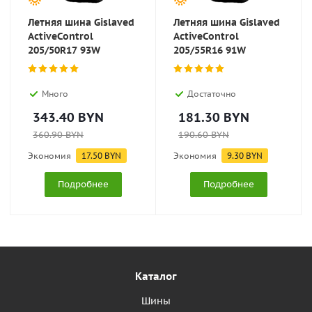
Летняя шина Gislaved
Летняя шина Gislaved
ActiveControl
ActiveControl
205/50R17 93W
205/55R16 91W
Много
Достаточно
343.40
BYN
181.30
BYN
360.90
BYN
190.60
BYN
Экономия
17.50
BYN
Экономия
9.30
BYN
Подробнее
Подробнее
Каталог
Шины