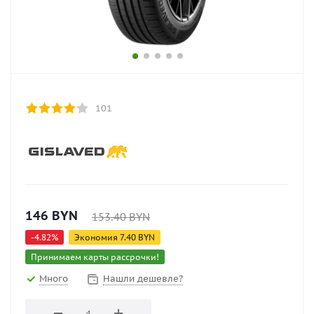
101
146
BYN
153.40
BYN
-
4.82
%
Экономия
7.40
BYN
Принимаем карты рассрочки!
Много
Нашли дешевле?