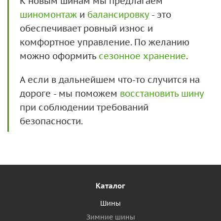
К новым шинам мы предлагаем
шиномонтаж
и
балансировку
- это
обеспечивает ровный износ и
комфортное управление. По желанию
можно оформить
сезонное хранение
.
А если в дальнейшем что-то случится на
дороге - мы поможем
восстановить шину
при соблюдении требований
безопасности.
Каталог
Шины
Зимние шины