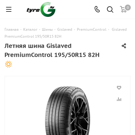
0
Главная
-
Каталог
-
Шины
-
Gislaved
-
PremiumControl
-
Gislaved
PremiumControl 195/50R15 82H
Летняя шина Gislaved
PremiumControl 195/50R15 82H