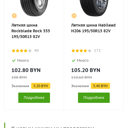
Летняя шина
Летняя шина Habilead
Rockblade Rock 555
H206 195/50R15 82V
195/50R15 82V
40
172
Много
Много
102.80
BYN
105.20
BYN
108
BYN
110.60
BYN
Экономия
5.20
BYN
Экономия
5.40
BYN
Подробнее
Подробнее