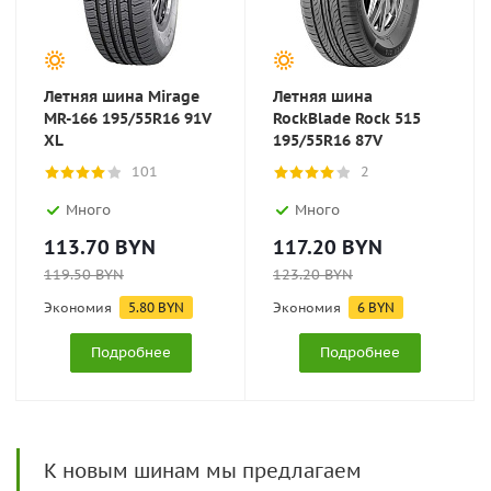
Летняя шина Mirage
Летняя шина
MR-166 195/55R16 91V
RockBlade Rock 515
XL
195/55R16 87V
101
2
Много
Много
113.70
BYN
117.20
BYN
119.50
BYN
123.20
BYN
Экономия
5.80
BYN
Экономия
6
BYN
Подробнее
Подробнее
К новым шинам мы предлагаем