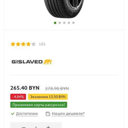
101
265.40
BYN
278.90
BYN
-
4.84
%
Экономия
13.50
BYN
Принимаем карты рассрочки!
Достаточно
Нашли дешевле?