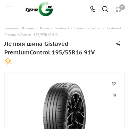
0
Главная
-
Каталог
-
Шины
-
Gislaved
-
PremiumControl
-
Gislaved
PremiumControl 195/55R16 91V
Летняя шина Gislaved
PremiumControl 195/55R16 91V