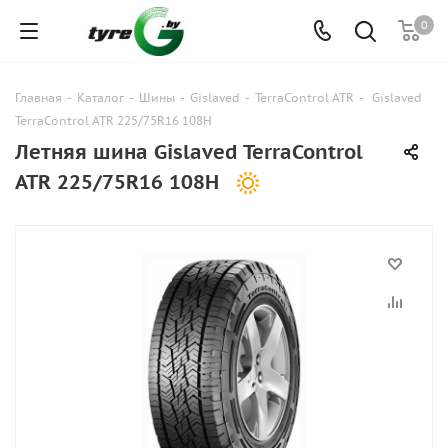
0
Главная
-
Каталог
-
Шины
-
Gislaved
-
TerraControl ATR
-
Gislaved
TerraControl ATR 225/75R16 108H
Летняя шина Gislaved TerraControl
ATR 225/75R16 108H