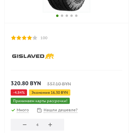
100
320.80
BYN
337.10
BYN
-
4.84
%
Экономия
16.30
BYN
Принимаем карты рассрочки!
Много
Нашли дешевле?