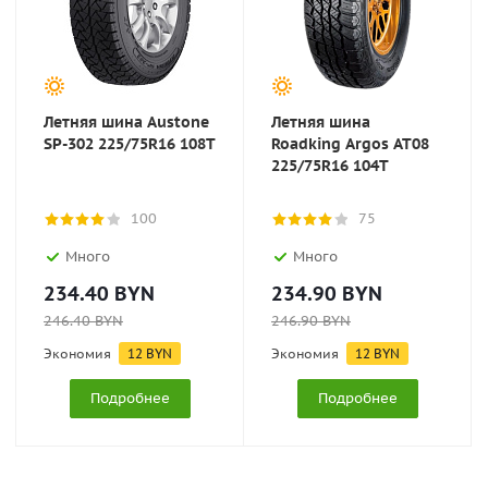
Летняя шина Austone
Летняя шина
SP-302 225/75R16 108T
Roadking Argos AT08
225/75R16 104T
100
75
Много
Много
234.40
BYN
234.90
BYN
246.40
BYN
246.90
BYN
Экономия
12
BYN
Экономия
12
BYN
Подробнее
Подробнее