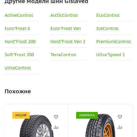
Другие модели шин Gislaved
ActiveControl
ArcticControl
EcoControl
Euro*Frost 6
Euro*Frost Van
IceControl
Nord*Frost 200
Nord*Frost Van 2
PremiumControl
Soft*Frost 200
TerraControl
Ultra*Speed 2
UltraControl
Похожие
АКЦИЯ
НОВИНКА