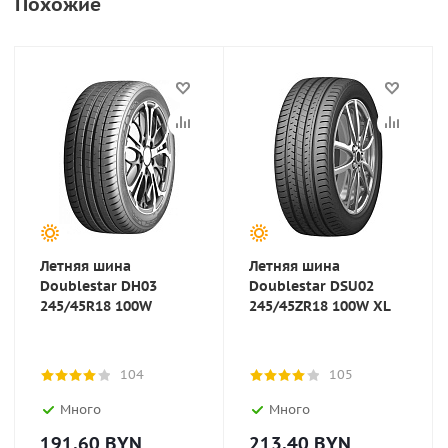
Похожие
Летняя шина
Летняя шина
Doublestar DH03
Doublestar DSU02
245/45R18 100W
245/45ZR18 100W XL
104
105
Много
Много
191.60
BYN
213.40
BYN