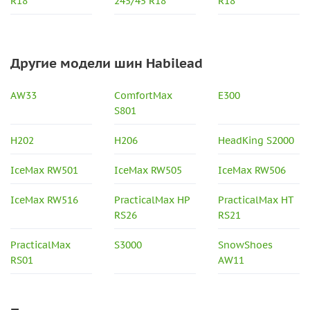
R18
245/45 R18
R18
Другие модели шин Habilead
AW33
ComfortMax
E300
S801
H202
H206
HeadKing S2000
IceMax RW501
IceMax RW505
IceMax RW506
IceMax RW516
PracticalMax HP
PracticalMax HT
RS26
RS21
PracticalMax
S3000
SnowShoes
RS01
AW11