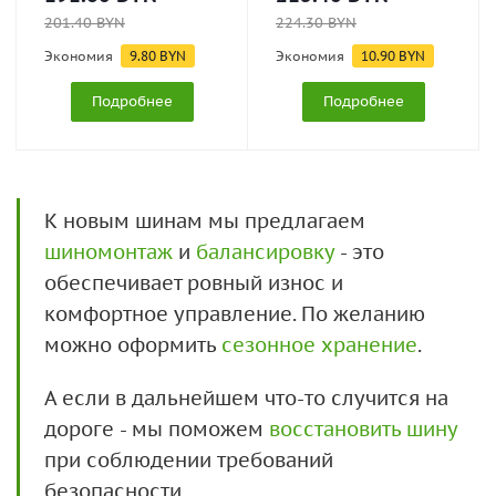
201.40
BYN
224.30
BYN
Экономия
9.80
BYN
Экономия
10.90
BYN
Подробнее
Подробнее
К новым шинам мы предлагаем
шиномонтаж
и
балансировку
- это
обеспечивает ровный износ и
комфортное управление. По желанию
можно оформить
сезонное хранение
.
А если в дальнейшем что-то случится на
дороге - мы поможем
восстановить шину
при соблюдении требований
безопасности.