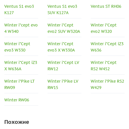
Ventus S1 evo3
Ventus S1 evo3
Ventus ST RH06
K127
SUV K127A
Winter i*cept evo
Winter i*Cept
Winter i*Cept
4 W340
evo2 SUV W320A
evo2 W320
Winter i*Cept
Winter i*Cept
Winter i*Cept iZ3
evo3 W330
evo3 X W330A
W636
Winter i*Cept iZ3
Winter i*Cept LV
Winter i*Cept
X W636A
RW12
RS2 W452
Winter i*Pike LT
Winter i*Pike LV
Winter i*Pike RS2
RW09
RW15
W429
Winter RW06
Похожие