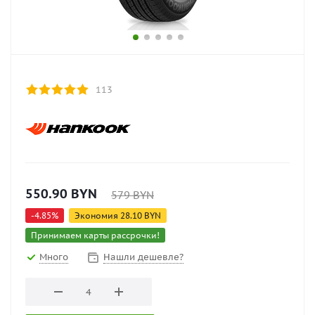
113
550.90
BYN
579
BYN
-
4.85
%
Экономия
28.10
BYN
Принимаем карты рассрочки!
Много
Нашли дешевле?