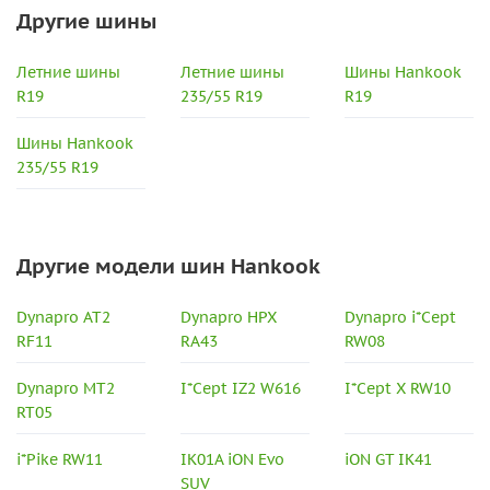
Другие шины
Летние шины
Летние шины
Шины Hankook
R19
235/55 R19
R19
Шины Hankook
235/55 R19
Другие модели шин Hankook
Dynapro AT2
Dynapro HPX
Dynapro i*Cept
RF11
RA43
RW08
Dynapro MT2
I*Cept IZ2 W616
I*Cept X RW10
RT05
i*Pike RW11
IK01A iON Evo
iON GT IK41
SUV