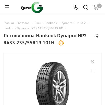
0
Главная
-
Каталог
-
Шины
-
Hankook
-
Dynapro HP2 RA33
-
Hankook Dynapro HP2 RA33 235/55R19 101H
Летняя шина Hankook Dynapro HP2
RA33 235/55R19 101H