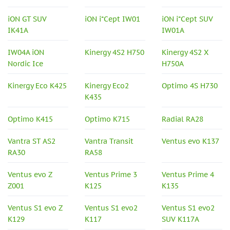
iON GT SUV
iON i*Cept IW01
iON i*Cept SUV
IK41A
IW01A
IW04A iON
Kinergy 4S2 H750
Kinergy 4S2 X
Nordic Ice
H750A
Kinergy Eco K425
Kinergy Eco2
Optimo 4S H730
K435
Optimo K415
Optimo K715
Radial RA28
Vantra ST AS2
Vantra Transit
Ventus evo K137
RA30
RA58
Ventus evo Z
Ventus Prime 3
Ventus Prime 4
Z001
K125
K135
Ventus S1 evo Z
Ventus S1 evo2
Ventus S1 evo2
K129
K117
SUV K117A