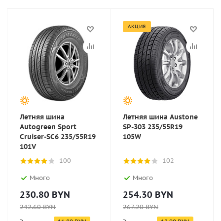
АКЦИЯ
Летняя шина
Летняя шина Austone
Autogreen Sport
SP-303 235/55R19
Cruiser-SC6 235/55R19
105W
101V
100
102
Много
Много
230.80
BYN
254.30
BYN
242.60
BYN
267.20
BYN