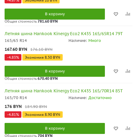
-
4.87
%
Экономия
10
BYN
В корзину
Общая стоимость
781.60 BYN
Летняя шина Hankook Kinergy Eco2 K435 165/65R14 79T
165/65 R14
Наличие:
Много
167.60
BYN
176.10
BYN
-
4.83
%
Экономия
8.50
BYN
В корзину
Общая стоимость
670.40 BYN
Летняя шина Hankook Kinergy Eco2 K435 165/70R14 85T
165/70 R14
Наличие:
Достаточно
176
BYN
184.90
BYN
-
4.81
%
Экономия
8.90
BYN
В корзину
Общая стоимость
704 BYN