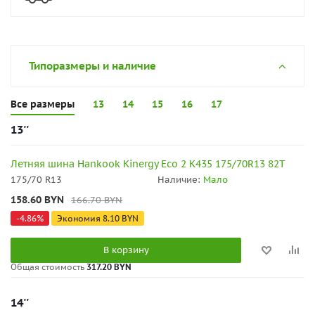
Типоразмеры и наличие
Все размеры
13
14
15
16
17
13''
Летняя шина Hankook Kinergy Eco 2 K435 175/70R13 82T
175/70 R13
Наличие:
Мало
158.60
BYN
166.70
BYN
-
4.86
%
Экономия
8.10
BYN
В корзину
Общая стоимость
317.20 BYN
14''