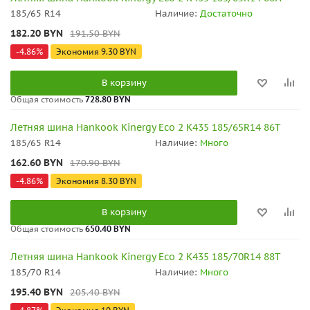
185/65 R14
Наличие:
Достаточно
182.20
BYN
191.50
BYN
-
4.86
%
Экономия
9.30
BYN
В корзину
Общая стоимость
728.80 BYN
Летняя шина Hankook Kinergy Eco 2 K435 185/65R14 86T
185/65 R14
Наличие:
Много
162.60
BYN
170.90
BYN
-
4.86
%
Экономия
8.30
BYN
В корзину
Общая стоимость
650.40 BYN
Летняя шина Hankook Kinergy Eco 2 K435 185/70R14 88T
185/70 R14
Наличие:
Много
195.40
BYN
205.40
BYN