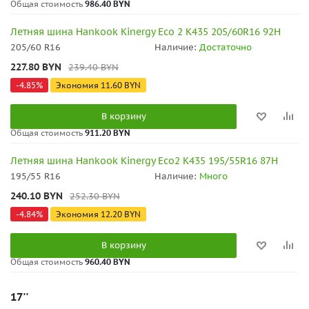
Общая стоимость
986.40 BYN
Летняя шина Hankook Kinergy Eco 2 K435 205/60R16 92H
205/60 R16
Наличие:
Достаточно
227.80
BYN
239.40
BYN
-
4.85
%
Экономия
11.60
BYN
В корзину
Общая стоимость
911.20 BYN
Летняя шина Hankook Kinergy Eco2 K435 195/55R16 87H
195/55 R16
Наличие:
Много
240.10
BYN
252.30
BYN
-
4.84
%
Экономия
12.20
BYN
В корзину
Общая стоимость
960.40 BYN
17''