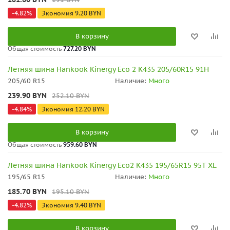
-
4.82
%
Экономия
9.20
BYN
В корзину
Общая стоимость
727.20 BYN
Летняя шина Hankook Kinergy Eco 2 K435 205/60R15 91H
205/60 R15
Наличие:
Много
239.90
BYN
252.10
BYN
-
4.84
%
Экономия
12.20
BYN
В корзину
Общая стоимость
959.60 BYN
Летняя шина Hankook Kinergy Eco2 K435 195/65R15 95T XL
195/65 R15
Наличие:
Много
185.70
BYN
195.10
BYN
-
4.82
%
Экономия
9.40
BYN
В корзину