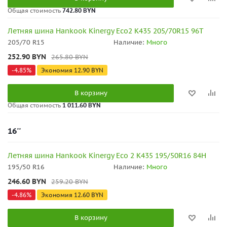
Общая стоимость
742.80 BYN
Летняя шина Hankook Kinergy Eco2 K435 205/70R15 96T
205/70 R15
Наличие:
Много
252.90
BYN
265.80
BYN
-
4.85
%
Экономия
12.90
BYN
В корзину
Общая стоимость
1 011.60 BYN
16''
Летняя шина Hankook Kinergy Eco 2 K435 195/50R16 84H
195/50 R16
Наличие:
Много
246.60
BYN
259.20
BYN
-
4.86
%
Экономия
12.60
BYN
В корзину