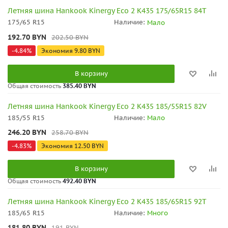
Летняя шина Hankook Kinergy Eco 2 K435 175/65R15 84T
175/65 R15
Наличие:
Мало
192.70
BYN
202.50
BYN
-
4.84
%
Экономия
9.80
BYN
В корзину
Общая стоимость
385.40 BYN
Летняя шина Hankook Kinergy Eco 2 K435 185/55R15 82V
185/55 R15
Наличие:
Мало
246.20
BYN
258.70
BYN
-
4.83
%
Экономия
12.50
BYN
В корзину
Общая стоимость
492.40 BYN
Летняя шина Hankook Kinergy Eco 2 K435 185/65R15 92T
185/65 R15
Наличие:
Много
181.80
BYN
191
BYN