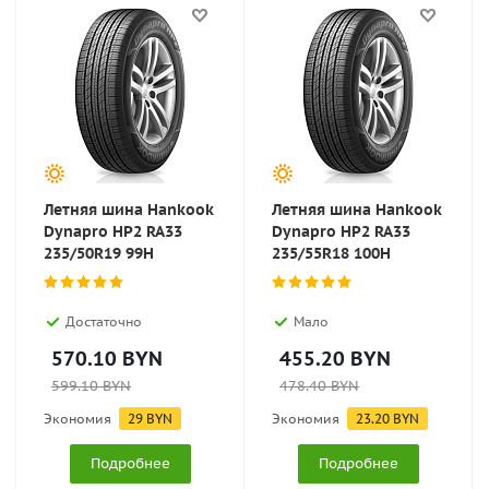
Летняя шина Hankook
Летняя шина Hankook
Dynapro HP2 RA33
Dynapro HP2 RA33
235/50R19 99H
235/55R18 100H
Достаточно
Мало
570.10
BYN
455.20
BYN
599.10
BYN
478.40
BYN
Экономия
29
BYN
Экономия
23.20
BYN
Подробнее
Подробнее