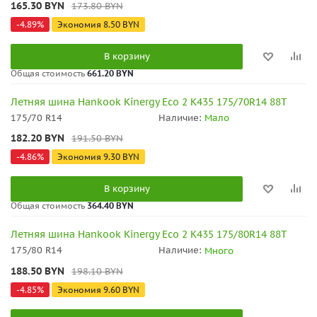
165.30
BYN
173.80
BYN
-
4.89
%
Экономия
8.50
BYN
В корзину
Общая стоимость
661.20 BYN
Летняя шина Hankook Kinergy Eco 2 K435 175/70R14 88T
175/70 R14
Наличие:
Мало
182.20
BYN
191.50
BYN
-
4.86
%
Экономия
9.30
BYN
В корзину
Общая стоимость
364.40 BYN
Летняя шина Hankook Kinergy Eco 2 K435 175/80R14 88T
175/80 R14
Наличие:
Много
188.50
BYN
198.10
BYN
-
4.85
%
Экономия
9.60
BYN