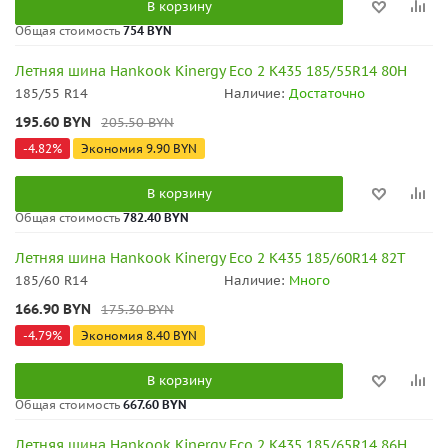
В корзину
Общая стоимость
754 BYN
Летняя шина Hankook Kinergy Eco 2 K435 185/55R14 80H
185/55 R14
Наличие:
Достаточно
195.60
BYN
205.50
BYN
-
4.82
%
Экономия
9.90
BYN
В корзину
Общая стоимость
782.40 BYN
Летняя шина Hankook Kinergy Eco 2 K435 185/60R14 82T
185/60 R14
Наличие:
Много
166.90
BYN
175.30
BYN
-
4.79
%
Экономия
8.40
BYN
В корзину
Общая стоимость
667.60 BYN
Летняя шина Hankook Kinergy Eco 2 K435 185/65R14 86H