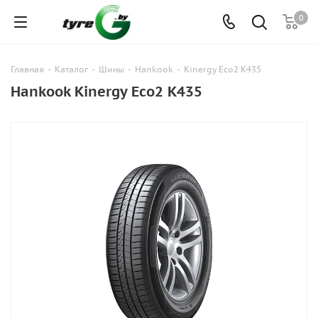
0
Главная
-
Каталог
-
Шины
-
Hankook
-
Kinergy Eco2 K435
Hankook Kinergy Eco2 K435