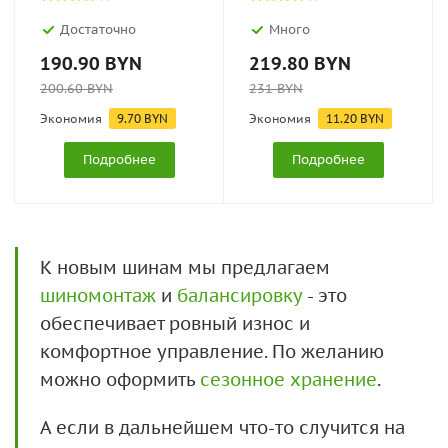
Достаточно
Много
190.90
BYN
219.80
BYN
200.60
BYN
231
BYN
Экономия
9.70
BYN
Экономия
11.20
BYN
Подробнее
Подробнее
К новым шинам мы предлагаем
шиномонтаж
и
балансировку
- это
обеспечивает ровный износ и
комфортное управление. По желанию
можно оформить
сезонное хранение
.
А если в дальнейшем что-то случится на