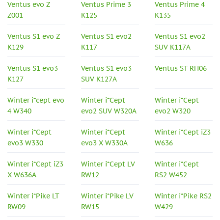
Ventus evo Z
Ventus Prime 3
Ventus Prime 4
Z001
K125
K135
Ventus S1 evo Z
Ventus S1 evo2
Ventus S1 evo2
K129
K117
SUV K117A
Ventus S1 evo3
Ventus S1 evo3
Ventus ST RH06
K127
SUV K127A
Winter i*cept evo
Winter i*Cept
Winter i*Cept
4 W340
evo2 SUV W320A
evo2 W320
Winter i*Cept
Winter i*Cept
Winter i*Cept iZ3
evo3 W330
evo3 X W330A
W636
Winter i*Cept iZ3
Winter i*Cept LV
Winter i*Cept
X W636A
RW12
RS2 W452
Winter i*Pike LT
Winter i*Pike LV
Winter i*Pike RS2
RW09
RW15
W429