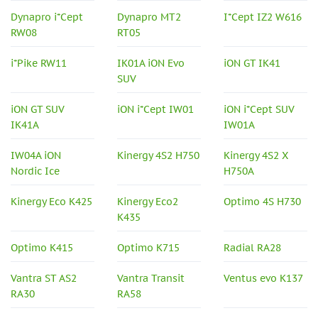
Dynapro i*Cept
Dynapro MT2
I*Cept IZ2 W616
RW08
RT05
i*Pike RW11
IK01A iON Evo
iON GT IK41
SUV
iON GT SUV
iON i*Cept IW01
iON i*Cept SUV
IK41A
IW01A
IW04A iON
Kinergy 4S2 H750
Kinergy 4S2 X
Nordic Ice
H750A
Kinergy Eco K425
Kinergy Eco2
Optimo 4S H730
K435
Optimo K415
Optimo K715
Radial RA28
Vantra ST AS2
Vantra Transit
Ventus evo K137
RA30
RA58