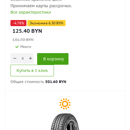
Принимаем карты рассрочки.
Все характеристики
-
4.78
%
Экономия
6.30
BYN
125.40
BYN
131.70
BYN
Много
В корзину
Купить в 1 клик
Общая стоимость
501.60 BYN