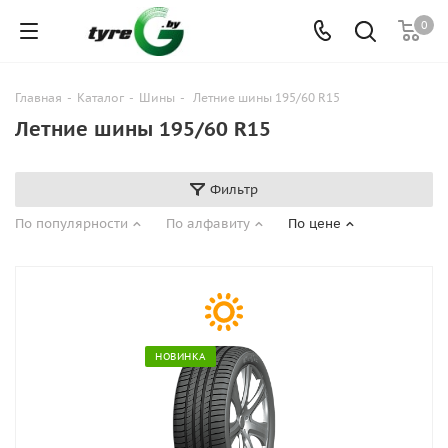
0
Главная
-
Каталог
-
Шины
-
Летние шины 195/60 R15
Летние шины 195/60 R15
Фильтр
По популярности
По алфавиту
По цене
НОВИНКА