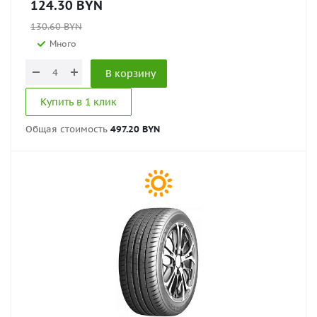
124.30
BYN
130.60
BYN
Много
В корзину
Купить в 1 клик
Общая стоимость
497.20 BYN