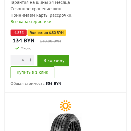
Гарантия на шины 24 месяца
Сезонное хранение шин.
Принимаем карты рассрочки.
Все характеристики
-
4.83
%
Экономия
6.80
BYN
134
BYN
140.80
BYN
Много
В корзину
Купить в 1 клик
Общая стоимость
536 BYN