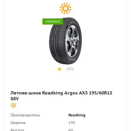
НОВИНКА
(50)
Летняя шина Roadking Argos AX5 195/60R15
88V
Производитель
Roadking
Ширина
195
Высота
60