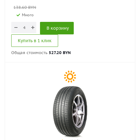
138.60
BYN
Много
В корзину
Купить в 1 клик
Общая стоимость
527.20 BYN