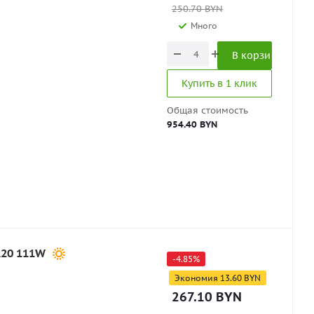
250.70
BYN
Много
В корзину
Купить в 1 клик
Общая стоимость
954.40 BYN
R20 111W
-
4.85
%
Экономия
13.60
BYN
267.10
BYN