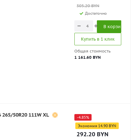
305.20
BYN
Достаточно
В корзину
Купить в 1 клик
Общая стоимость
1 161.60 BYN
6 265/50R20 111W XL
-
4.85
%
Экономия
14.90
BYN
292.20
BYN