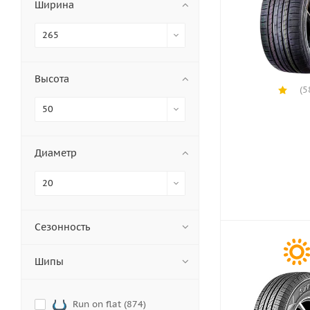
Ширина
265
Высота
(5
50
Диаметр
20
Сезонность
Шипы
Run on flat (
874
)