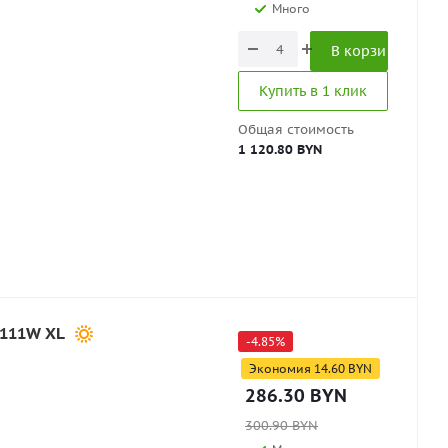
Много
В корзину
Купить в 1 клик
Общая стоимость
1 120.80 BYN
 111W XL
-
4.85
%
Экономия
14.60
BYN
286.30
BYN
300.90
BYN