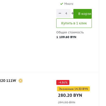
Много
В корзину
Купить в 1 клик
Общая стоимость
1 109.60 BYN
R20 111W
-
4.86
%
Экономия
14.30
BYN
280.20
BYN
294.50
BYN