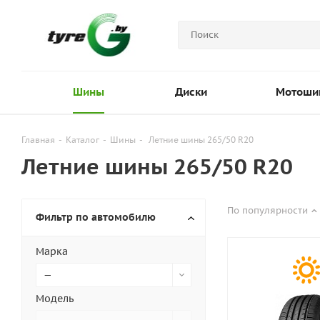
Шины
Диски
Мотоши
Главная
-
Каталог
-
Шины
-
Летние шины 265/50 R20
Летние шины 265/50 R20
По популярности
Фильтр по автомобилю
Марка
—
Модель