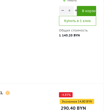
Много
В корзину
Купить в 1 клик
Общая стоимость
1 145.20 BYN
XL
-
4.85
%
Экономия
14.80
BYN
290.40
BYN