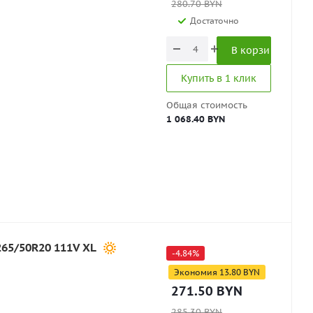
280.70
BYN
Достаточно
В корзину
Купить в 1 клик
Общая стоимость
1 068.40 BYN
265/50R20 111V XL
-
4.84
%
Экономия
13.80
BYN
271.50
BYN
285.30
BYN