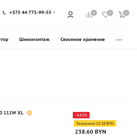
+375 44 775-99-55
0
0
0
ятор
Шиномонтаж
Сезонное хранение
0 111W XL
-
4.83
%
Экономия
12.10
BYN
238.60
BYN