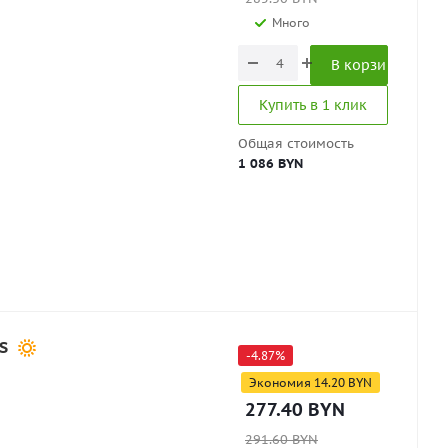
Много
В корзину
Купить в 1 клик
Общая стоимость
1 086 BYN
S
-
4.87
%
Экономия
14.20
BYN
277.40
BYN
291.60
BYN