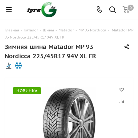
0
Главная
-
Каталог
-
Шины
-
Matador
-
MP 93 Nordicca
-
Matador MP
93 Nordicca 225/45R17 94V XL FR
Зимняя шина Matador MP 93
Nordicca 225/45R17 94V XL FR
НОВИНКА