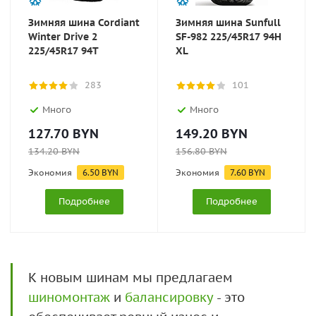
Зимняя шина Cordiant
Зимняя шина Sunfull
Winter Drive 2
SF-982 225/45R17 94H
225/45R17 94T
XL
283
101
Много
Много
127.70
BYN
149.20
BYN
134.20
BYN
156.80
BYN
Экономия
6.50
BYN
Экономия
7.60
BYN
Подробнее
Подробнее
К новым шинам мы предлагаем
шиномонтаж
и
балансировку
- это