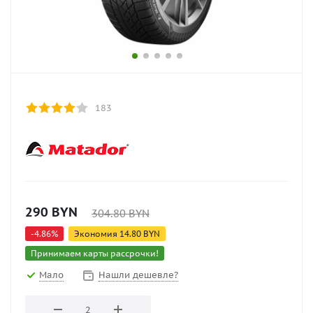
183
290
BYN
304.80
BYN
-
4.86
%
Экономия
14.80
BYN
Принимаем карты рассрочки!
Мало
Нашли дешевле?