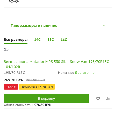
Типоразмеры и наличие
Все размеры
14C
15C
16C
15''
Зимняя шина Matador MPS 530 Sibir Snow Van 195/70R15C
104/102R
195/70 R15C
Наличие:
Достаточно
269.20
BYN
282.90
BYN
-
4.84
%
Экономия
13.70
BYN
В корзину
Общая стоимость
1 076.80 BYN