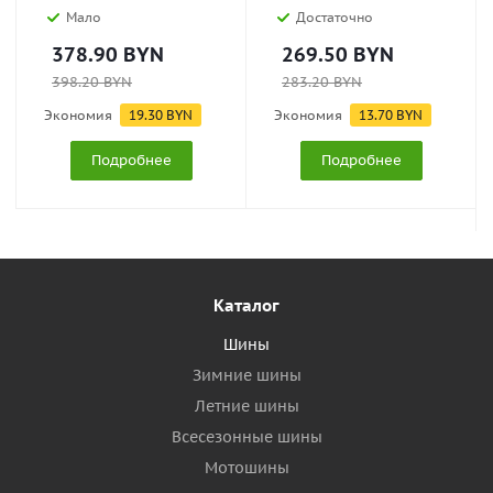
Мало
Достаточно
378.90
BYN
269.50
BYN
398.20
BYN
283.20
BYN
Экономия
19.30
BYN
Экономия
13.70
BYN
Подробнее
Подробнее
Каталог
Шины
Зимние шины
Летние шины
Всесезонные шины
Мотошины