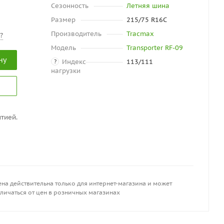
Сезонность
Летняя шина
Размер
215/75 R16C
Производитель
Tracmax
?
Модель
Transporter RF-09
ну
Индекс
113/111
?
нагрузки
тией.
на действительна только для интернет-магазина и может
личаться от цен в розничных магазинах