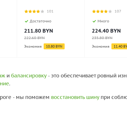
101
107
Достаточно
Много
211.80
BYN
224.40
BYN
222.60
BYN
235.80
BYN
Экономия
10.80
BYN
Экономия
11.40
B
аж
и
балансировку
- это обеспечивает ровный из
ение
.
дороге - мы поможем
восстановить шину
при соблю