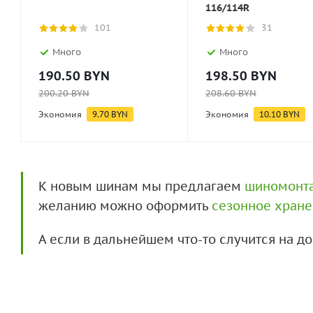
116/114R
101
31
Много
Много
190.50
BYN
198.50
BYN
200.20
BYN
208.60
BYN
Экономия
9.70
BYN
Экономия
10.10
BYN
К новым шинам мы предлагаем
шиномонт
желанию можно оформить
сезонное хран
А если в дальнейшем что-то случится на 