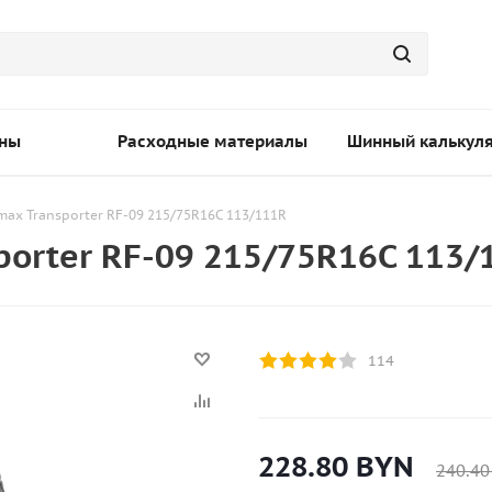
ны
Расходные материалы
Шинный калькул
max Transporter RF-09 215/75R16C 113/111R
porter RF-09 215/75R16C 113/
114
228.80
BYN
240.40