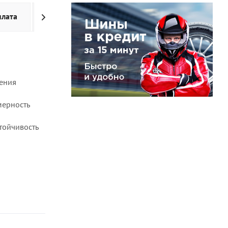
плата
Доставка
Дополнительно
дения
мерность
тойчивость