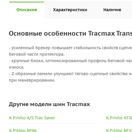
Описание
Характеристики
Наличие
Основные особенности Tracmax Trans
- усиленный брекер повышает стабильность свойств сцеп
беговой части протектора.
- крупные блоки, оптимизированный профиль беговой час
износа.
- Z-образные ламели улучшают тягово-сцепные свойства
при маневрировании.
Другие модели шин Tracmax
X-Privilo A/S Trac Saver
X-Privilo AT0
X-Privilo RF06
X-Privilo RF1