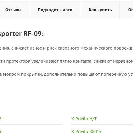
Отзывы
Подходит к авто
Как купить
О
porter RF-09:
ления, снижает износ и риск сквозного механического повреж
ти протектора увеличивают пятно контакта, снижают неравно
 на мокром покрытии, дополнительно повышают поперечную ус
8
X-Privilo H/T
9
X-Privilo RS01+