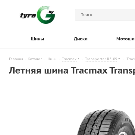
Шины
Диски
Мотоши
Главная
-
Каталог
-
Шины
-
Tracmax
-
Transporter RF-09
-
Trac
Летняя шина Tracmax Trans