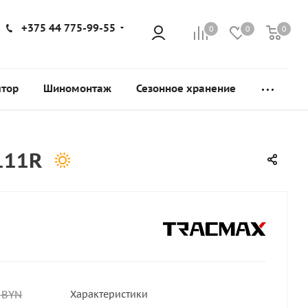
+375 44 775-99-55
0
0
0
ятор
Шиномонтаж
Сезонное хранение
111R
BYN
Характеристики