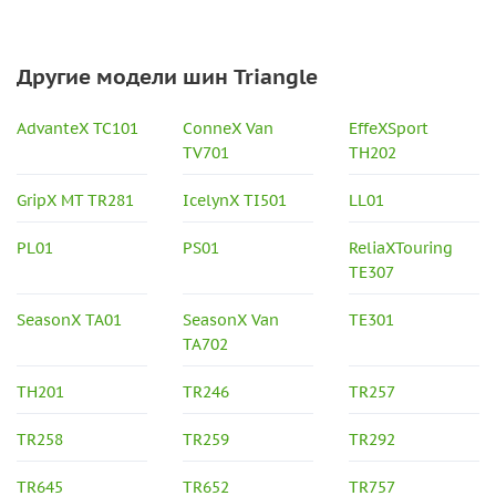
Другие модели шин Triangle
AdvanteX TC101
ConneX Van
EffeXSport
TV701
TH202
GripX MT TR281
IcelynX TI501
LL01
PL01
PS01
ReliaXTouring
TE307
SeasonX TA01
SeasonX Van
TE301
TA702
TH201
TR246
TR257
TR258
TR259
TR292
TR645
TR652
TR757