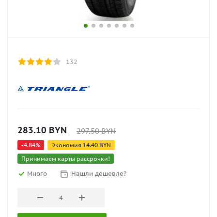
132
283.10
BYN
297.50
BYN
-
4.84
%
Экономия
14.40
BYN
Принимаем карты рассрочки!
Много
Нашли дешевле?