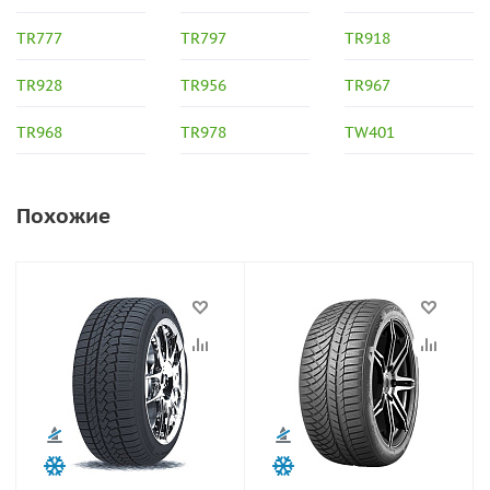
TR777
TR797
TR918
TR928
TR956
TR967
TR968
TR978
TW401
Похожие