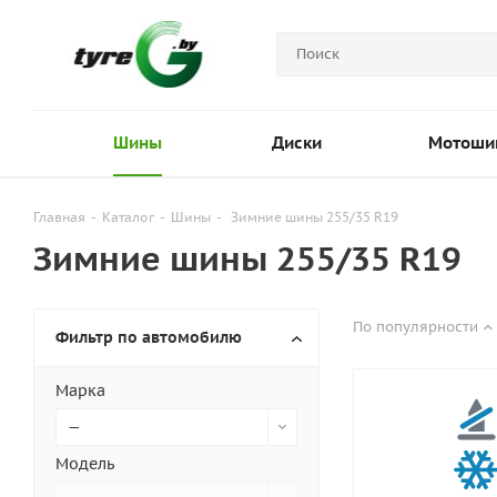
Шины
Диски
Мотоши
Главная
-
Каталог
-
Шины
-
Зимние шины 255/35 R19
Зимние шины 255/35 R19
По популярности
Фильтр по автомобилю
Марка
—
Модель