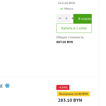
212.10
BYN
Много
В корзину
Купить в 1 клик
Общая стоимость
807.20 BYN
-
4.84
%
Экономия
14.40
BYN
283.10
BYN