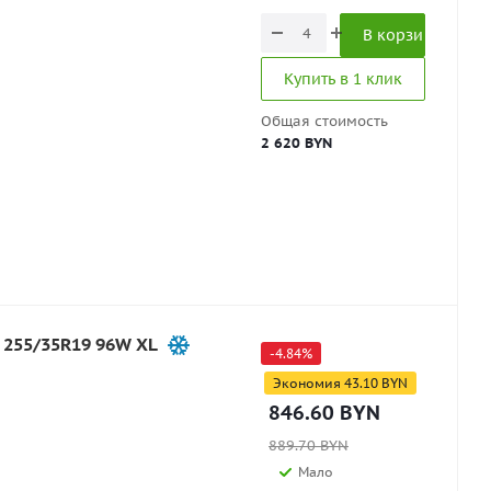
В корзину
Купить в 1 клик
Общая стоимость
2 620 BYN
 255/35R19 96W XL
-
4.84
%
Экономия
43.10
BYN
846.60
BYN
889.70
BYN
Мало