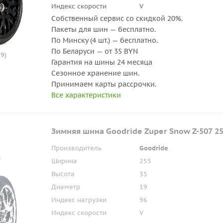
Индекс скорости
V
Собственный сервис со скидкой 20%.
Пакеты для шин — бесплатно.
По Минску (4 шт.) — бесплатно.
По Беларуси — от 35 BYN
9)
Гарантия на шины 24 месяца
Сезонное хранение шин.
Принимаем карты рассрочки.
Все характеристики
Зимняя шина Goodride Zuper Snow Z-507 2
Производитель
Goodride
Ширина
255
Высота
35
Диаметр
19
Индекс нагрузки
96
Индекс скорости
V