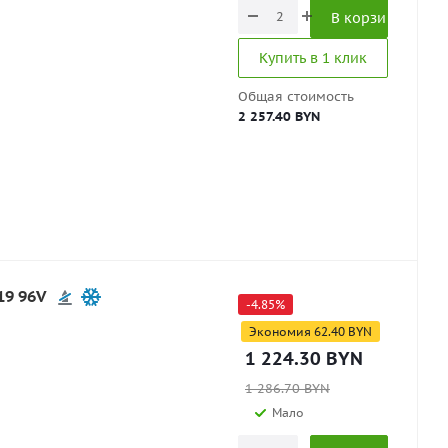
В корзину
Купить в 1 клик
Общая стоимость
2 257.40 BYN
19 96V
-
4.85
%
Экономия
62.40
BYN
1 224.30
BYN
1 286.70
BYN
Мало