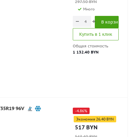
297.50
BYN
Много
В корзину
Купить в 1 клик
Общая стоимость
1 132.40 BYN
35R19 96V
-
4.86
%
Экономия
26.40
BYN
517
BYN
543.40
BYN