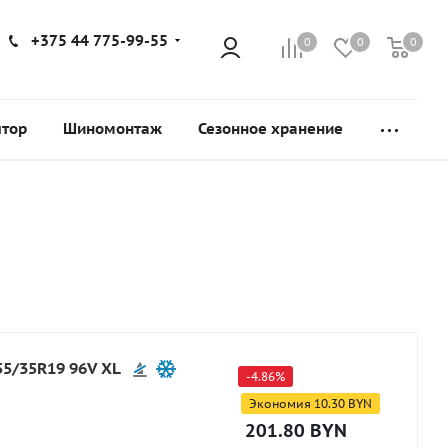
+375 44 775-99-55
0
0
0
ятор
Шиномонтаж
Сезонное хранение
55/35R19 96V XL
-
4.86
%
Экономия
10.30
BYN
201.80
BYN