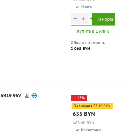
Много
В корзину
Купить в 1 клик
Общая стоимость
2 068 BYN
35R19 96V
-
4.85
%
Экономия
33.40
BYN
655
BYN
688.40
BYN
Достаточно