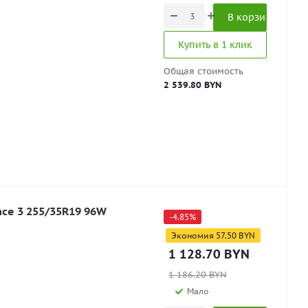
В корзину
Купить в 1 клик
Общая стоимость
2 539.80 BYN
ce 3 255/35R19 96W
-
4.85
%
Экономия
57.50
BYN
1 128.70
BYN
1 186.20
BYN
Мало