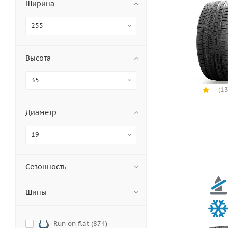
Ширина
255
Высота
35
(13
Диаметр
19
Сезонность
Шипы
Run on flat (
874
)