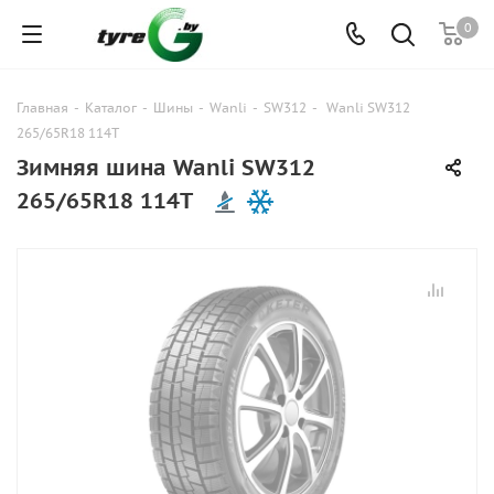
0
Главная
-
Каталог
-
Шины
-
Wanli
-
SW312
-
Wanli SW312
265/65R18 114T
Зимняя шина Wanli SW312
265/65R18 114T