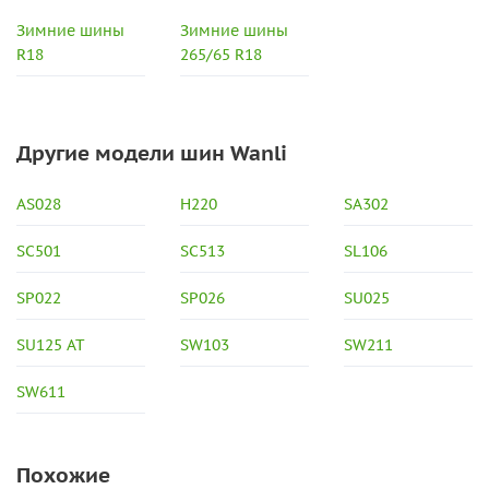
Зимние шины
Зимние шины
R18
265/65 R18
Другие модели шин Wanli
AS028
H220
SA302
SC501
SC513
SL106
SP022
SP026
SU025
SU125 AT
SW103
SW211
SW611
Похожие