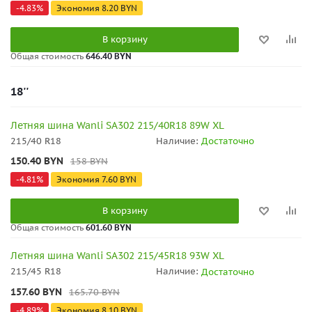
-
4.83
%
Экономия
8.20
BYN
В корзину
Общая стоимость
646.40 BYN
18''
Летняя шина Wanli SA302 215/40R18 89W XL
215/40 R18
Наличие:
Достаточно
150.40
BYN
158
BYN
-
4.81
%
Экономия
7.60
BYN
В корзину
Общая стоимость
601.60 BYN
Летняя шина Wanli SA302 215/45R18 93W XL
215/45 R18
Наличие:
Достаточно
157.60
BYN
165.70
BYN
-
4.89
%
Экономия
8.10
BYN