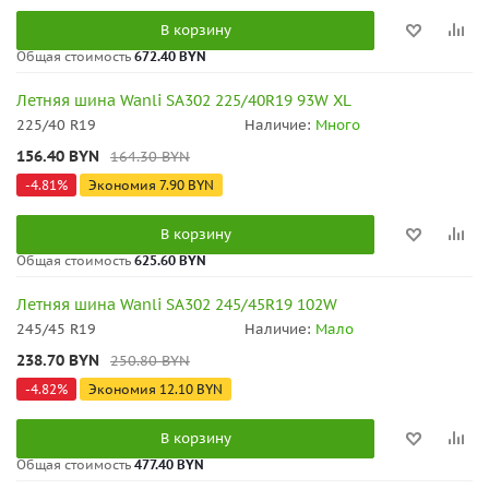
В корзину
Общая стоимость
672.40 BYN
Летняя шина Wanli SA302 225/40R19 93W XL
225/40 R19
Наличие:
Много
156.40
BYN
164.30
BYN
-
4.81
%
Экономия
7.90
BYN
В корзину
Общая стоимость
625.60 BYN
Летняя шина Wanli SA302 245/45R19 102W
245/45 R19
Наличие:
Мало
238.70
BYN
250.80
BYN
-
4.82
%
Экономия
12.10
BYN
В корзину
Общая стоимость
477.40 BYN