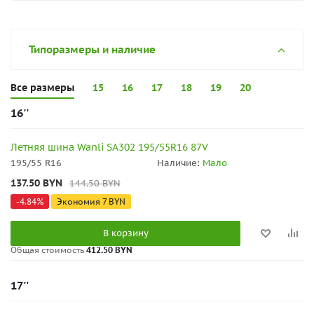
Типоразмеры и наличие
Все размеры
15
16
17
18
19
20
16''
Летняя шина Wanli SA302 195/55R16 87V
195/55 R16
Наличие:
Мало
137.50
BYN
144.50
BYN
-
4.84
%
Экономия
7
BYN
В корзину
Общая стоимость
412.50 BYN
17''