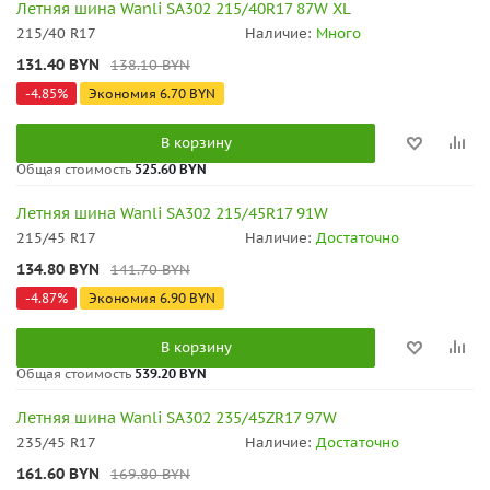
Летняя шина Wanli SA302 215/40R17 87W XL
215/40 R17
Наличие:
Много
131.40
BYN
138.10
BYN
-
4.85
%
Экономия
6.70
BYN
В корзину
Общая стоимость
525.60 BYN
Летняя шина Wanli SA302 215/45R17 91W
215/45 R17
Наличие:
Достаточно
134.80
BYN
141.70
BYN
-
4.87
%
Экономия
6.90
BYN
В корзину
Общая стоимость
539.20 BYN
Летняя шина Wanli SA302 235/45ZR17 97W
235/45 R17
Наличие:
Достаточно
161.60
BYN
169.80
BYN