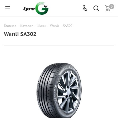
0
Главная
-
Каталог
-
Шины
-
Wanli
-
SA302
Wanli SA302