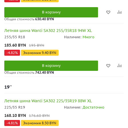
В корзину
Общая стоимость
630.40 BYN
Летняя шина Wanli SA302 255/35R18 94W XL
255/35 R18
Наличие:
Много
185.60
BYN
195
BYN
-
4.82
%
Экономия
9.40
BYN
В корзину
Общая стоимость
742.40 BYN
19''
Летняя шина Wanli SA302 225/35R19 88W XL
225/35 R19
Наличие:
Достаточно
168.10
BYN
176.60
BYN
-
4.81
%
Экономия
8.50
BYN