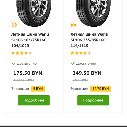
Летняя шина Wanli
Летняя шина Wanli
SL106 185/75R16C
SL106 235/85R16C
104/102R
114/111S
Достаточно
Достаточно
175.50
BYN
249.30
BYN
184.50
BYN
262
BYN
Экономия
9
BYN
Экономия
12.70
BYN
Подробнее
Подробнее