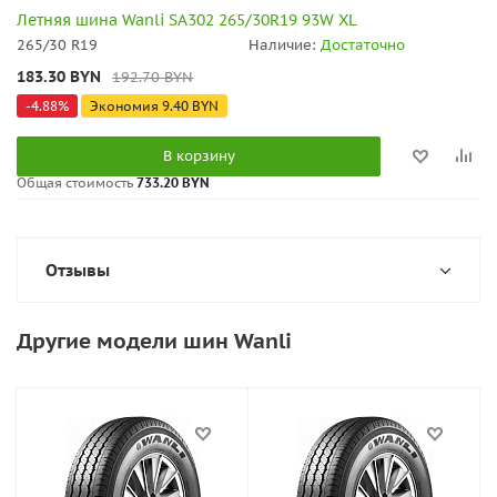
Летняя шина Wanli SA302 265/30R19 93W XL
265/30 R19
Наличие:
Достаточно
183.30
BYN
192.70
BYN
-
4.88
%
Экономия
9.40
BYN
В корзину
Общая стоимость
733.20 BYN
Отзывы
Другие модели шин Wanli