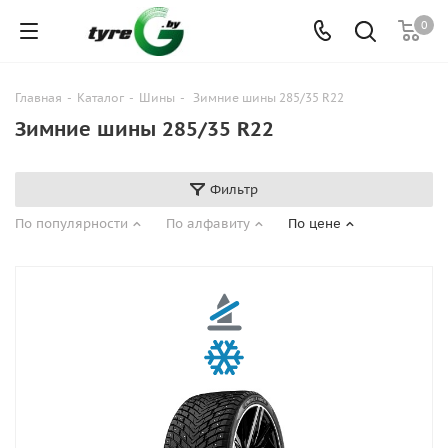
0
Главная
-
Каталог
-
Шины
-
Зимние шины 285/35 R22
Зимние шины 285/35 R22
Фильтр
По популярности
По алфавиту
По цене