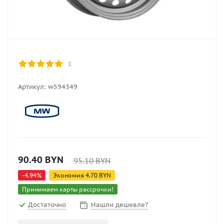
1
Артикул:
w594349
90.40
BYN
95.10
BYN
-
4.94
%
Экономия
4.70
BYN
Принимаем карты рассрочки!
Достаточно
Нашли дешевле?