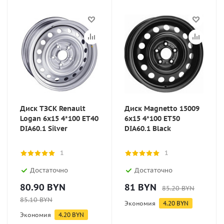
Диск ТЗСК Renault
Диск Magnetto 15009
Logan 6x15 4*100 ET40
6x15 4*100 ET50
DIA60.1 Silver
DIA60.1 Black
1
1
Достаточно
Достаточно
80.90
BYN
81
BYN
85.20
BYN
85.10
BYN
Экономия
4.20
BYN
Экономия
4.20
BYN