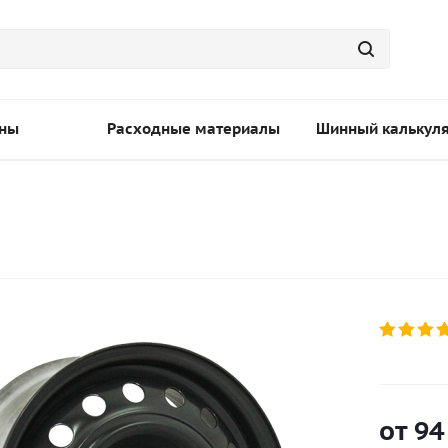
ны
Расходные материалы
Шинный калькул
от
94