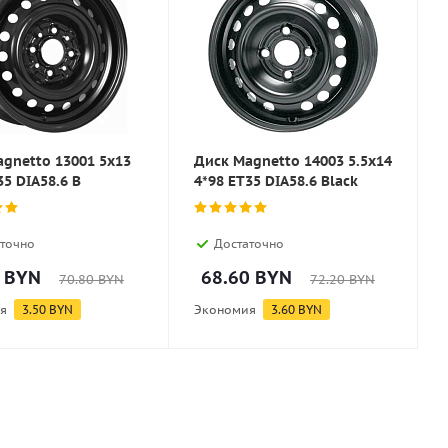
gnetto 13001 5x13
Диск Magnetto 14003 5.5x14
35 DIA58.6 B
4*98 ET35 DIA58.6 Black
точно
Достаточно
BYN
68.60
BYN
70.80
BYN
72.20
BYN
я
3.50
BYN
Экономия
3.60
BYN