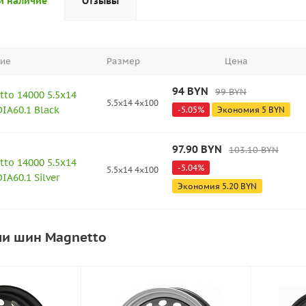
и наличие
Отзывы
ие
Размер
Цена
94
BYN
99
BYN
to 14000 5.5x14
5.5x14 4x100
DIA60.1 Black
-
5.05
%
Экономия
5
BYN
97.90
BYN
103.10
BYN
to 14000 5.5x14
-
5.04
%
5.5x14 4x100
IA60.1 Silver
Экономия
5.20
BYN
ли шин Magnetto