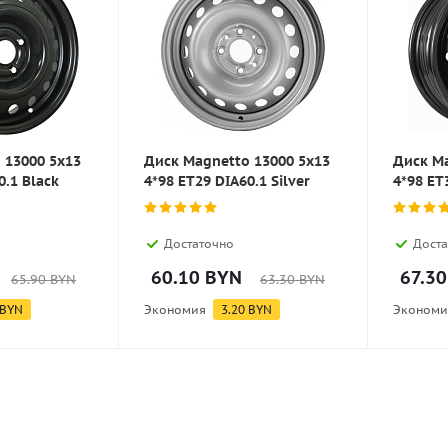
 13000 5x13
Диск Magnetto 13000 5x13
Диск Ma
0.1 Black
4*98 ET29 DIA60.1 Silver
4*98 ET
Достаточно
Доста
60.10
BYN
67.30
65.90
BYN
63.30
BYN
BYN
Экономия
3.20
BYN
Экономи