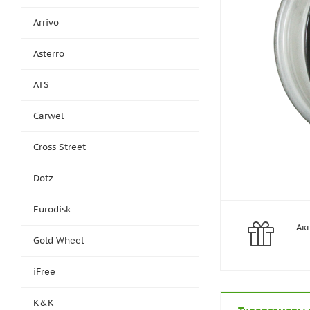
Arrivo
Asterro
ATS
Carwel
Cross Street
Dotz
Eurodisk
Ак
Gold Wheel
iFree
K&K