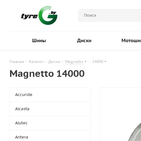
Шины
Диски
Мотоши
Главная
-
Каталог
-
Диски
-
Magnetto
-
14000
Magnetto 14000
Accuride
Alcasta
Alutec
Antera