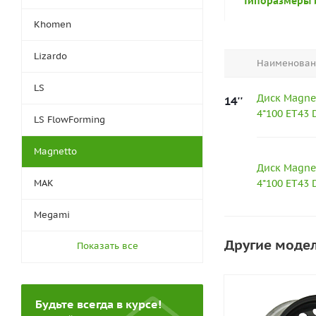
Типоразмеры 
Khomen
Lizardo
Наименован
LS
Диск Magnet
14''
4*100 ET43 
LS FlowForming
Magnetto
Диск Magnet
MAK
4*100 ET43 D
Megami
Другие моде
Показать все
Будьте всегда в курсе!