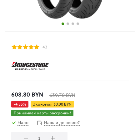
43
608.80
BYN
639.70
BYN
-
4.83
%
Экономия
30.90
BYN
Принимаем карты рассрочки!
Мало
Нашли дешевле?