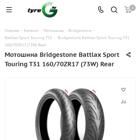
0
Главная
-
Каталог
-
Мотошины
-
Bridgestone
-
Battlax Sport Touring T31
-
Bridgestone Battlax Sport Touring T31
160/70ZR17 (73W) Rear
Мотошина Bridgestone Battlax Sport
Touring T31 160/70ZR17 (73W) Rear