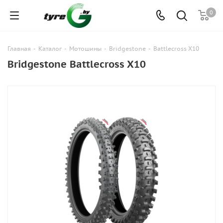
0
Главная
-
Каталог
-
Мотошины
-
Bridgestone
-
Battlecross X10
Bridgestone Battlecross X10