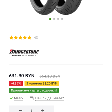
43
631.90
BYN
664.10
BYN
-
4.85
%
Экономия
32.20
BYN
Принимаем карты рассрочки!
Мало
Нашли дешевле?