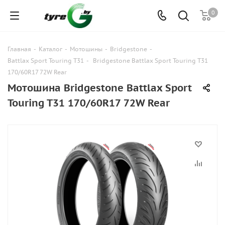
0
Главная
-
Каталог
-
Мотошины
-
Bridgestone
-
Battlax Sport Touring T31
-
Bridgestone Battlax Sport Touring T31
170/60R17 72W Rear
Мотошина Bridgestone Battlax Sport
Touring T31 170/60R17 72W Rear