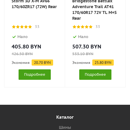
Storm 3D X-M AV66
Bridgestone Battlax
170/60ZR17 (72W) Rear
Adventure Trail AT41
170/60R17 72V TL M+S
Rear
33
33
Мало
Мало
405.80
BYN
507.30
BYN
426.50
BYN
533.10
BYN
Экономия
20.70
BYN
Экономия
25.80
BYN
Подробнее
Подробнее
Каталог
Шины