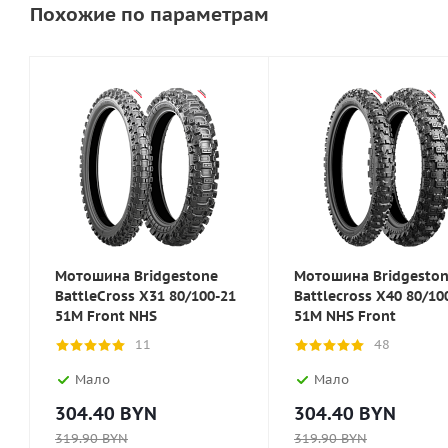
Похожие по параметрам
Мотошина Bridgestone
Мотошина Bridgesto
BattleCross X31 80/100-21
Battlecross X40 80/10
51M Front NHS
51M NHS Front
11
48
Мало
Мало
304.40
BYN
304.40
BYN
319.90
BYN
319.90
BYN