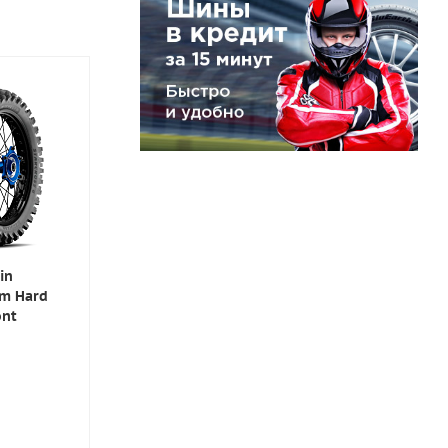
in
um Hard
ont