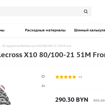
ны
Расходные материалы
Шинный калькул
-
Bridgestone Battlecross X10 80/100-21 51M Front
ecross X10 80/100-21 51M Fro
48
290.30
BYN
305.10