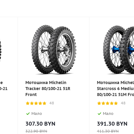
ne
Мотошина Michelin
Мотошина Michel
0-21
Tracker 80/100-21 51R
Starcross 6 Medi
Front
80/100-21 51M Fr
48
48
Мало
Мало
307.30
BYN
391.30
BYN
322.90
BYN
411.30
BYN