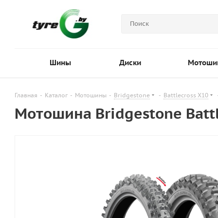
Шины
Диски
Мотоши
Главная
-
Каталог
-
Мотошины
-
Bridgestone
-
Battlecross X10
Мотошина Bridgestone Battl