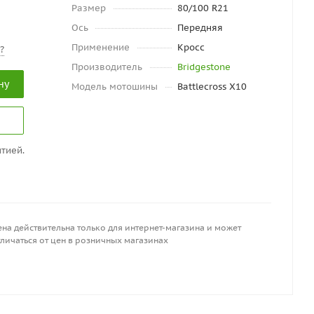
Размер
80/100 R21
Ось
Передняя
Применение
Кросс
?
Производитель
Bridgestone
ну
Модель мотошины
Battlecross X10
тией.
на действительна только для интернет-магазина и может
личаться от цен в розничных магазинах