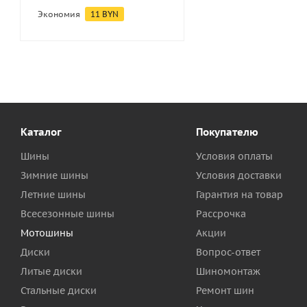
Экономия
11
BYN
Каталог
Покупателю
Шины
Условия оплаты
Зимние шины
Условия доставки
Летние шины
Гарантия на товар
Всесезонные шины
Рассрочка
Мотошины
Акции
Диски
Вопрос-ответ
Литые диски
Шиномонтаж
Стальные диски
Ремонт шин