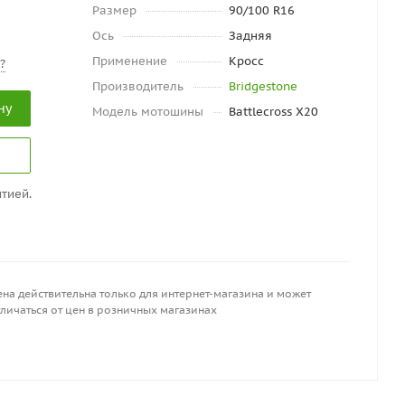
Размер
90/100 R16
Ось
Задняя
Применение
Кросс
?
Производитель
Bridgestone
ну
Модель мотошины
Battlecross X20
тией.
на действительна только для интернет-магазина и может
личаться от цен в розничных магазинах