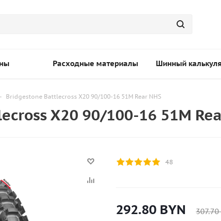
ны
Расходные материалы
Шинный калькул
-
Bridgestone Battlecross X20 90/100-16 51M Rear NHS
ecross X20 90/100-16 51M Rea
48
292.80
BYN
307.70