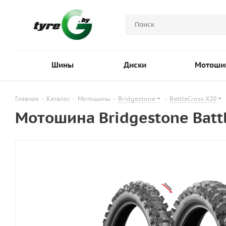
Шины
Диски
Мотоши
Главная
-
Каталог
-
Мотошины
-
Bridgestone
-
BattleCross X20
Мотошина Bridgestone Battl