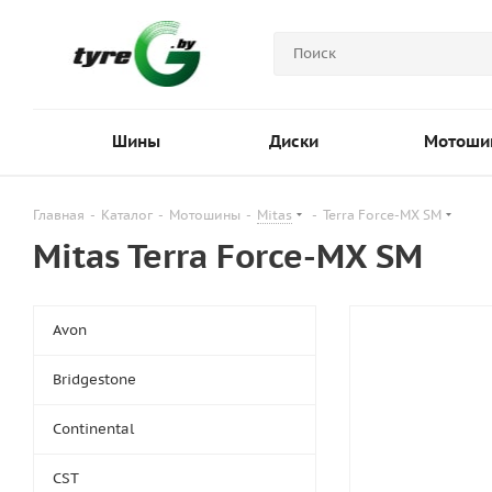
Шины
Диски
Мотоши
Главная
-
Каталог
-
Мотошины
-
Mitas
-
Terra Force-MX SM
Mitas Terra Force-MX SM
Avon
Bridgestone
Continental
CST