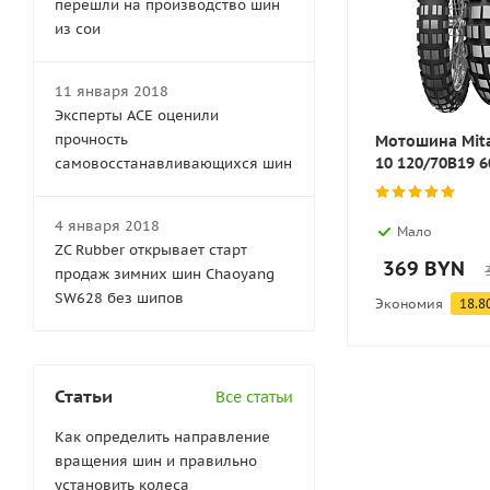
перешли на производство шин
из сои
11 января 2018
Эксперты АСЕ оценили
прочность
Мотошина Mita
10 120/70B19 6
самовосстанавливающихся шин
4 января 2018
Мало
ZC Rubber открывает старт
369
BYN
продаж зимних шин Chaoyang
SW628 без шипов
Экономия
18.8
Статьи
Все статьи
Как определить направление
вращения шин и правильно
установить колеса