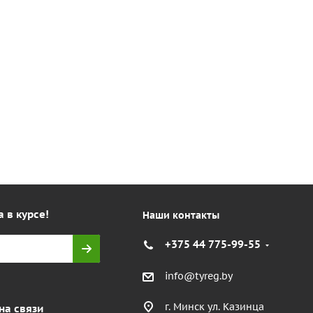
а в курсе!
Наши контакты
+375 44 775-99-55
info@tyreg.by
г. Минск ул. Казинца
на связи