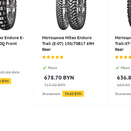
s Endure E-
Мотошина Mitas Enduro
Мотоши
0Q Front
Trail (E-07) 150/70B17 69H
Trail-X
Rear
Rear
Мало
Мало
387.80
BYN
678.70
BYN
636.
0
BYN
713.30
BYN
669.30
Экономия
34.60
BYN
Экономи