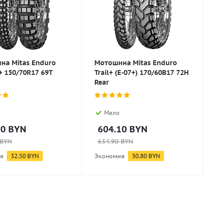
на Mitas Enduro
Мотошина Mitas Enduro
T+ 150/70R17 69T
Trail+ (E-07+) 170/60B17 72H
Rear
Мало
80
BYN
604.10
BYN
BYN
634.90
BYN
я
32.50
BYN
Экономия
30.80
BYN