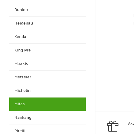
Dunlop
Heidenau
Kenda
KingTyre
Maxxis
Metzeler
Michelin
Mitas
Nankang
Ак
Pirelli