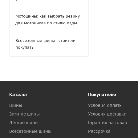
Мотошины: как выбрать резину
для мотоцикла по стилю езды
Всесезонные шины - стоит ли
покупать
Каталог
Покупателю
Шины
Условия оплаты
Зимние шины
Условия доставки
Летние шины
Гарантия на товар
Всесезонные шины
Рассрочка