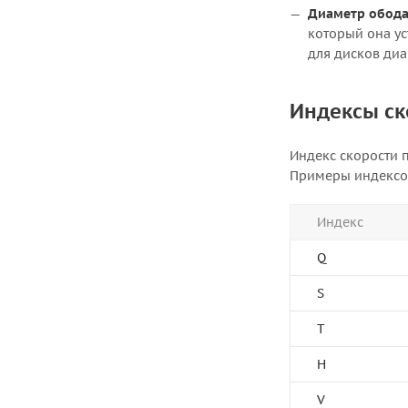
Диаметр обода 
который она ус
для дисков ди
Индексы ск
Индекс скорости 
Примеры индексо
Индекс
Q
S
T
H
V