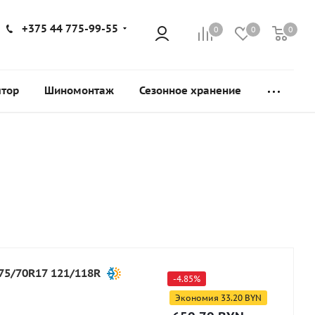
+375 44 775-99-55
0
0
0
ятор
Шиномонтаж
Сезонное хранение
75/70R17 121/118R
-
4.85
%
Экономия
33.20
BYN