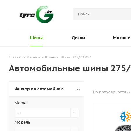
Шины
Диски
Мотоши
Главная
-
Каталог
-
Шины
-
Шины 275/70 R17
Автомобильные шины 275/
Фильтр по автомобилю
По популярности
Марка
—
Модель