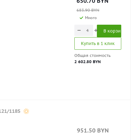
650.70
BYN
683.90
BYN
Много
В корзину
Купить в 1 клик
Общая стоимость
2 602.80 BYN
121/118S
951.50
BYN