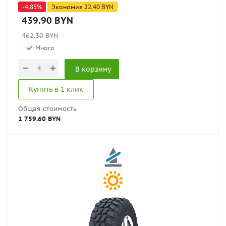
-
4.85
%
Экономия
22.40
BYN
439.90
BYN
462.30
BYN
Много
В корзину
Купить в 1 клик
Общая стоимость
1 759.60 BYN