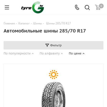
0
Главная
-
Каталог
-
Шины
-
Шины 285/70 R17
Автомобильные шины 285/70 R17
Фильтр
По популярности
По алфавиту
По цене