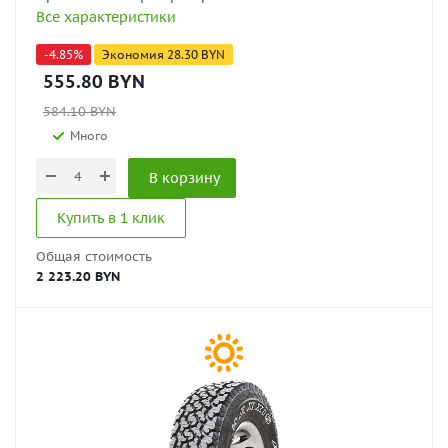
Все характеристики
-
4.85
%
Экономия
28.30
BYN
555.80
BYN
584.10
BYN
Много
В корзину
Купить в 1 клик
Общая стоимость
2 223.20 BYN