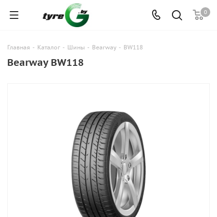
0
Главная
-
Каталог
-
Шины
-
Bearway
-
BW118
Bearway BW118