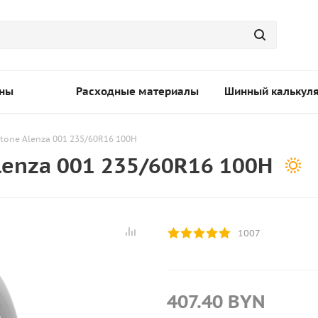
ны
Расходные материалы
Шинный калькул
tone Alenza 001 235/60R16 100H
lenza 001 235/60R16 100H
1007
407.40
BYN