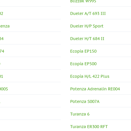
2
Blizzak W995
02
Dueler A/T 693 III
lenza
Dueler H/P Sport
84
Dueler H/T 684 II
74
Ecopia EP150
0
Ecopia EP500
01
Ecopia H/L 422 Plus
000S
Potenza Adrenalin RE004
1
Potenza S007A
Turanza 6
Turanza ER300 RFT