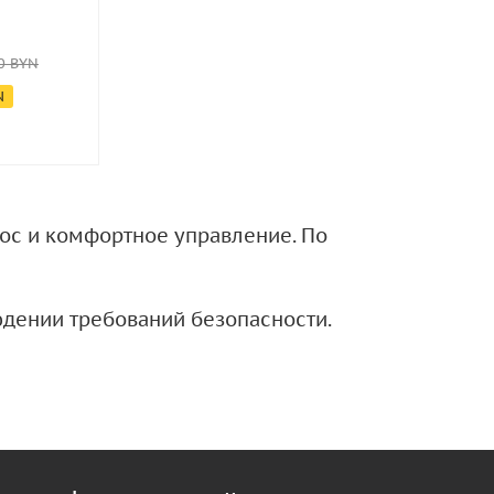
Много
Много
195.90
BYN
196.70
BY
0
BYN
205.90
BYN
206.70
BYN
N
Экономия
10
BYN
Экономия
10
нос и комфортное управление. По
дении требований безопасности.