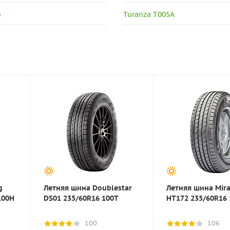
5
Turanza T005A
g
Летняя шина Doublestar
Летняя шина Mir
100H
DS01 235/60R16 100T
HT172 235/60R16
100
106