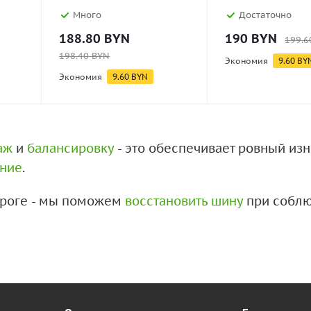
Много
Достаточно
188.80
BYN
190
BYN
199.6
198.40
BYN
Экономия
9.60
BY
Экономия
9.60
BYN
аж
и
балансировку
- это обеспечивает ровный из
ение
.
дороге - мы поможем
восстановить шину
при соблю