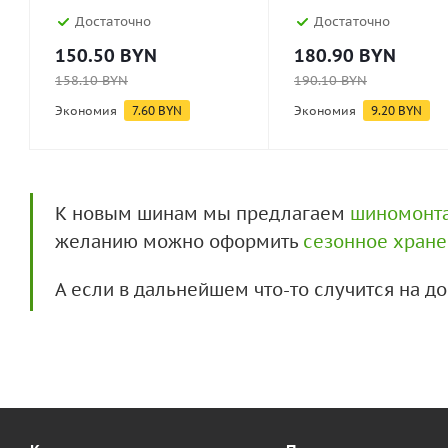
Достаточно
Достаточно
150.50
BYN
180.90
BYN
158.10
BYN
190.10
BYN
Экономия
7.60
BYN
Экономия
9.20
BYN
К новым шинам мы предлагаем
шиномонт
желанию можно оформить
сезонное хран
А если в дальнейшем что-то случится на 