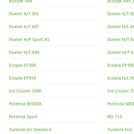
Blizzak VRX
Blizzak VRX 
Dueler A/T 001
Dueler A/T 0
Dueler A/T 697
Dueler H/L A
Dueler H/P Sport AS
Dueler H/T 6
Dueler H/T 840
Dueler M/T 6
Ecopia EP200
Ecopia EP30
Ecopia EP850
Ecopia H/L 0
Ice Cruiser 7000
Ice Cruiser 7
Potenza RE050A
Potenza S00
Potenza Sport
RD-713
Turanza All Season 6
Turanza Eco