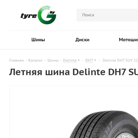
Шины
Диски
Мотоши
Главная
-
Каталог
-
Шины
-
Delinte
-
DH7
-
Delinte DH7 SUV 2
Летняя шина Delinte DH7 S