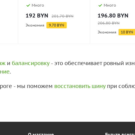
Много
Много
192
BYN
196.80
BYN
201.70
BYN
206.80
BYN
Экономия
9.70
BYN
Экономия
10
BYN
аж
и
балансировку
- это обеспечивает ровный из
ение
.
дороге - мы поможем
восстановить шину
при соблю
О магазине
Будьте всегд