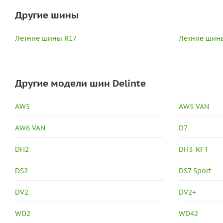
Другие шины
Летние шины R17
Летние шины
Другие модели шин Delinte
AW5
AW5 VAN
AW6 VAN
D7
DH2
DH3-RFT
DS2
DS7 Sport
DV2
DV2+
WD2
WD42