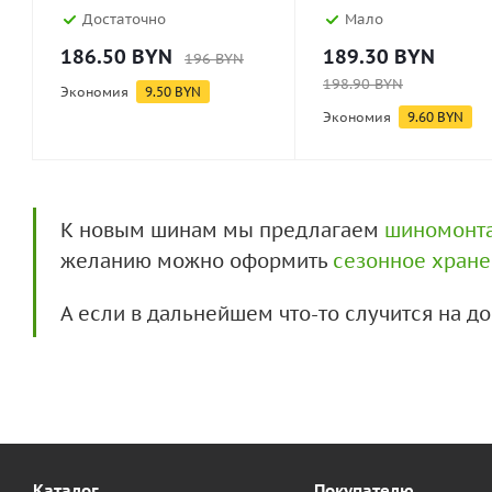
Достаточно
Мало
186.50
BYN
189.30
BYN
196
BYN
198.90
BYN
Экономия
9.50
BYN
Экономия
9.60
BYN
К новым шинам мы предлагаем
шиномонт
желанию можно оформить
сезонное хран
А если в дальнейшем что-то случится на 
Каталог
Покупателю