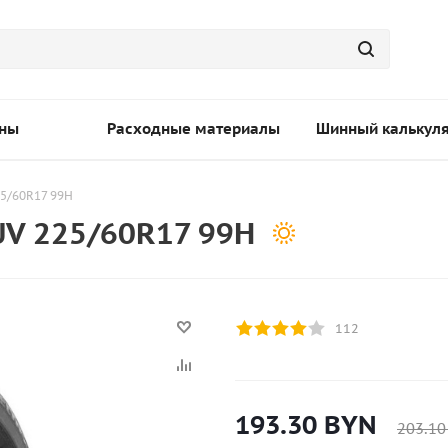
ны
Расходные материалы
Шинный калькул
25/60R17 99H
UV 225/60R17 99H
112
193.30
BYN
203.10