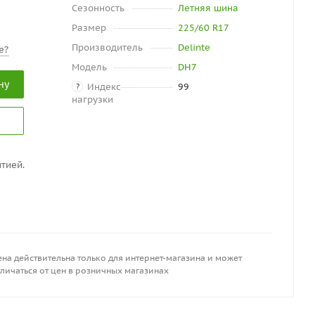
Сезонность
Летняя шина
Размер
225/60 R17
Производитель
Delinte
е?
Модель
DH7
ну
Индекс
99
?
нагрузки
тией.
на действительна только для интернет-магазина и может
личаться от цен в розничных магазинах