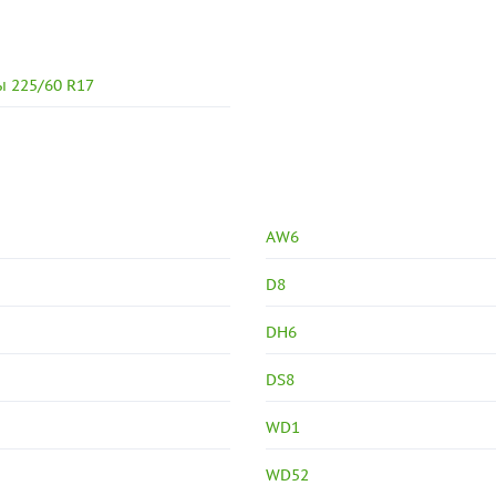
 225/60 R17
AW6
D8
DH6
DS8
WD1
WD52