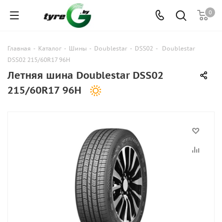
0
Главная
-
Каталог
-
Шины
-
Doublestar
-
DSS02
-
Doublestar
DSS02 215/60R17 96H
Летняя шина Doublestar DSS02
215/60R17 96H