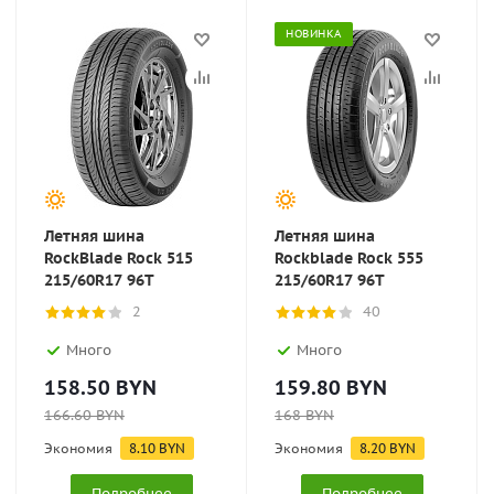
НОВИНКА
Летняя шина
Летняя шина
RockBlade Rock 515
Rockblade Rock 555
215/60R17 96T
215/60R17 96T
2
40
Много
Много
158.50
BYN
159.80
BYN
166.60
BYN
168
BYN
Экономия
8.10
BYN
Экономия
8.20
BYN
Подробнее
Подробнее