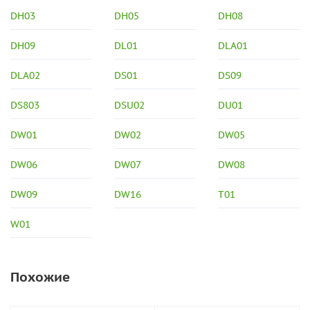
DH03
DH05
DH08
DH09
DL01
DLA01
DLA02
DS01
DS09
DS803
DSU02
DU01
DW01
DW02
DW05
DW06
DW07
DW08
DW09
DW16
T01
W01
Похожие