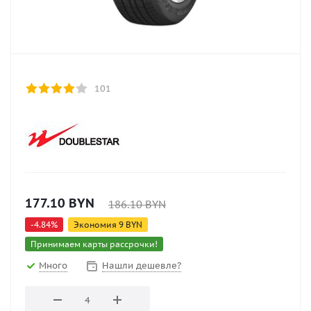
101
177.10
BYN
186.10
BYN
-
4.84
%
Экономия
9
BYN
Принимаем карты рассрочки!
Много
Нашли дешевле?