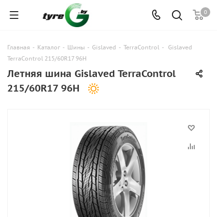
0
Главная
-
Каталог
-
Шины
-
Gislaved
-
TerraControl
-
Gislaved
TerraControl 215/60R17 96H
Летняя шина Gislaved TerraControl
215/60R17 96H