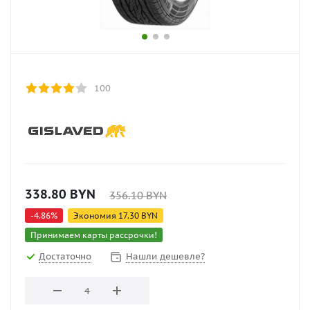
100
338.80
BYN
356.10
BYN
-
4.86
%
Экономия
17.30
BYN
Принимаем карты рассрочки!
Достаточно
Нашли дешевле?