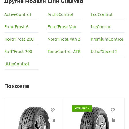
Другие модели шин Gislaved
ActiveControl
ArcticControl
EcoControl
Euro*Frost 6
Euro*Frost Van
IceControl
Nord*Frost 200
Nord*Frost Van 2
PremiumControl
Soft*Frost 200
TerraControl ATR
Ultra*Speed 2
UltraControl
Похожие
НОВИНКА