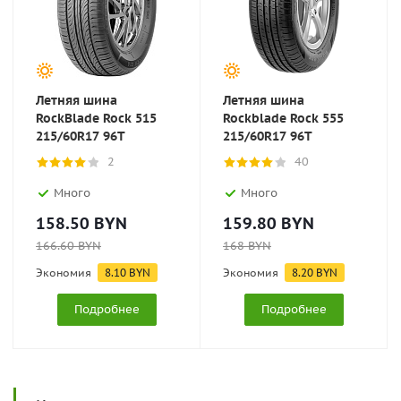
Летняя шина
Летняя шина
RockBlade Rock 515
Rockblade Rock 555
215/60R17 96T
215/60R17 96T
2
40
Много
Много
158.50
BYN
159.80
BYN
166.60
BYN
168
BYN
Экономия
8.10
BYN
Экономия
8.20
BYN
Подробнее
Подробнее