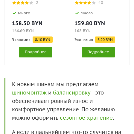
2
40
Много
Много
158.50
BYN
159.80
BYN
166.60
BYN
168
BYN
Экономия
8.10
BYN
Экономия
8.20
BYN
Подробнее
Подробнее
К новым шинам мы предлагаем
шиномонтаж
и
балансировку
- это
обеспечивает ровный износ и
комфортное управление. По желанию
можно оформить
сезонное хранение
.
А если в дальнейшем что-то случится на