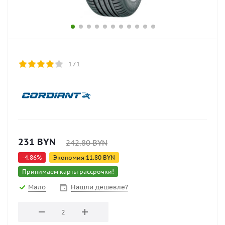
171
231
BYN
242.80
BYN
-
4.86
%
Экономия
11.80
BYN
Принимаем карты рассрочки!
Мало
Нашли дешевле?