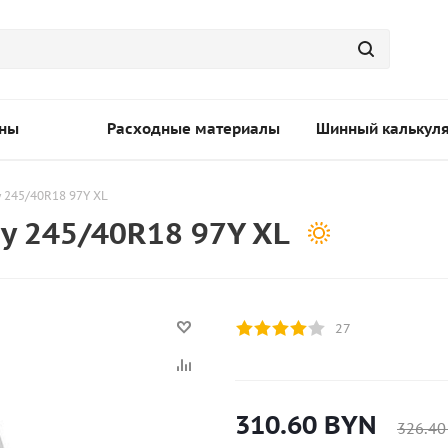
ны
Расходные материалы
Шинный калькул
 245/40R18 97Y XL
y 245/40R18 97Y XL
27
310.60
BYN
326.40