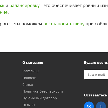
аж
и
балансировку
- это обеспечивает ровный из
ение
.
дороге - мы поможем
восстановить шину
при соблю
О магазине
Будьте всегд
Магазины
Новости
Статьи
Политика безопасности
Оставайтесь 
Публичный договор
Отзывы