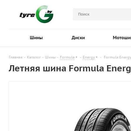
Шины
Диски
Мотоши
Главная
-
Каталог
-
Шины
-
Formula
-
Energy
-
Formula Energy
Летняя шина Formula Energ