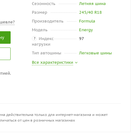
Сезонность
Летняя шина
Размер
245/40 R18
Производитель
Formula
шевле?
Модель
Energy
ну
Индекс
97
?
нагрузки
Тип автошины
Легковые шины
Все характеристики
тией.
на действительна только для интернет-магазина и может
личаться от цен в розничных магазинах