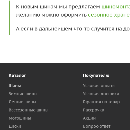
К новым шинам мы предлагаем
шиномонт
желанию можно оформить
сезонное хран
А если в дальнейшем что-то случится на 
Каталог
Покупателю
Шины
Условия оплаты
Зимние шины
Условия доставки
Летние шины
Гарантия на товар
Всесезонные шины
Рассрочка
Мотошины
Акции
Диски
Вопрос-ответ