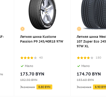
SF-
Летняя шина Kustone
Летняя шина West
Passion P9 245/40R18 97W
107 Zuper Eco 24
97W XL
40
180
Мало
Мало
173.70
BYN
174.70
BYN
YN
182.50
BYN
183.60
BYN
Экономия
8.80
BYN
Экономия
8.90
BY