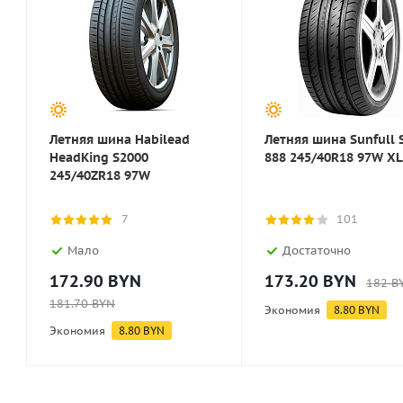
Летняя шина Habilead
Летняя шина Sunfull 
HeadKing S2000
888 245/40R18 97W XL
245/40ZR18 97W
7
101
Мало
Достаточно
172.90
BYN
173.20
BYN
182
B
181.70
BYN
Экономия
8.80
BYN
Экономия
8.80
BYN