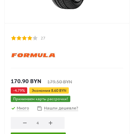
27
170.90
BYN
179.50
BYN
-
4.79
%
Экономия
8.60
BYN
Принимаем карты рассрочки!
Много
Нашли дешевле?