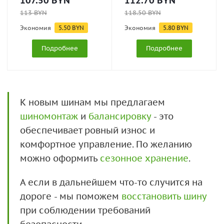
107.50
BYN
112.70
BYN
113
BYN
118.50
BYN
Экономия
5.50
BYN
Экономия
5.80
BYN
Подробнее
Подробнее
К новым шинам мы предлагаем
шиномонтаж
и
балансировку
- это
обеспечивает ровный износ и
комфортное управление. По желанию
можно оформить
сезонное хранение
.
А если в дальнейшем что-то случится на
дороге - мы поможем
восстановить шину
при соблюдении требований