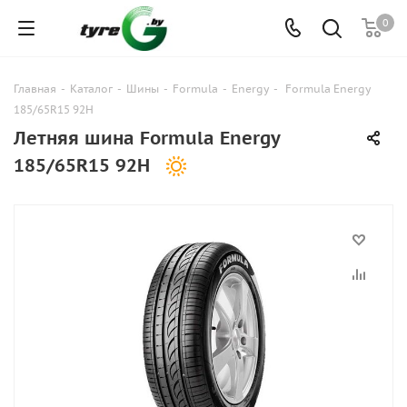
0
Главная
-
Каталог
-
Шины
-
Formula
-
Energy
-
Formula Energy
185/65R15 92H
Летняя шина Formula Energy
185/65R15 92H