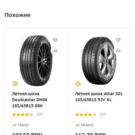
Похожие
Летняя шина
Летняя шина Attar S01
Doublestar DH08
185/65R15 92V XL
185/65R15 88H
107
155
Мало
Много