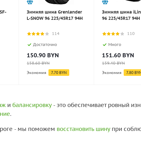
SF-
Зимняя шина Grenlander
Зимняя шина iLin
L-SNOW 96 225/45R17 94H
96 225/45R17 94H
114
110
Достаточно
Много
150.90
BYN
151.60
BYN
158.60
BYN
159.40
BYN
Экономия
7.70
BYN
Экономия
7.80
BY
аж
и
балансировку
- это обеспечивает ровный из
ение
.
дороге - мы поможем
восстановить шину
при соблю