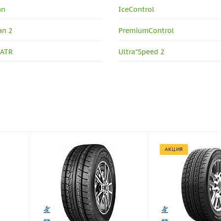
an
IceControl
an 2
PremiumControl
 ATR
Ultra*Speed 2
АКЦИЯ