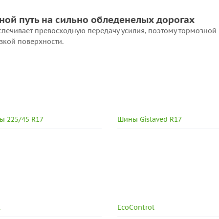
ной путь на сильно обледенелых дорогах
спечивает превосходную передачу усилия, поэтому тормозной 
ьзкой поверхности.
ы 225/45 R17
Шины Gislaved R17
l
EcoControl