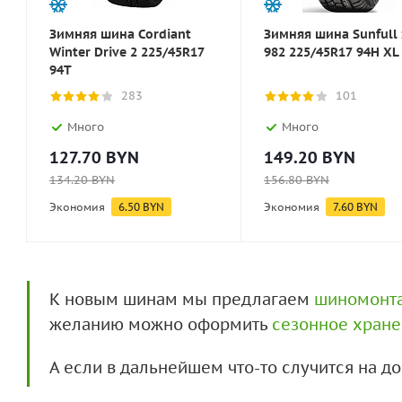
Зимняя шина Cordiant
Зимняя шина Sunfull 
Winter Drive 2 225/45R17
982 225/45R17 94H XL
94T
283
101
Много
Много
127.70
BYN
149.20
BYN
134.20
BYN
156.80
BYN
Экономия
6.50
BYN
Экономия
7.60
BYN
К новым шинам мы предлагаем
шиномонт
желанию можно оформить
сезонное хран
А если в дальнейшем что-то случится на 