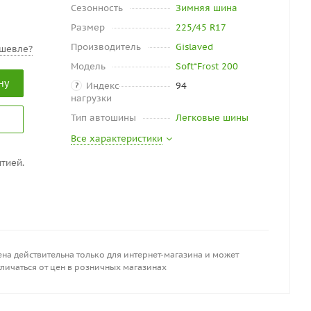
Сезонность
Зимняя шина
Размер
225/45 R17
Производитель
Gislaved
шевле?
Модель
Soft*Frost 200
ну
Индекс
94
?
нагрузки
Тип автошины
Легковые шины
Все характеристики
тией.
на действительна только для интернет-магазина и может
личаться от цен в розничных магазинах