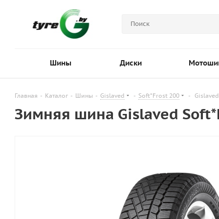
Шины
Диски
Мотоши
Главная
-
Каталог
-
Шины
-
Gislaved
-
Soft*Frost 200
-
Gislaved
Зимняя шина Gislaved Soft*