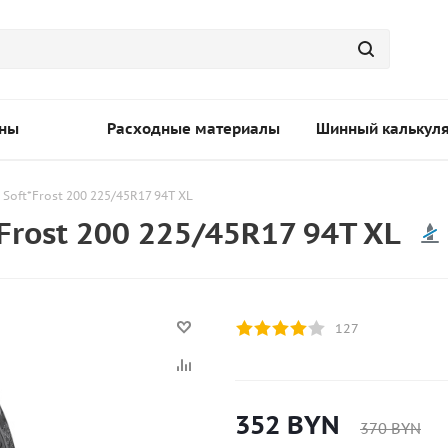
ны
Расходные материалы
Шинный калькул
 Soft*Frost 200 225/45R17 94T XL
Frost 200 225/45R17 94T XL
127
352
BYN
370
BYN