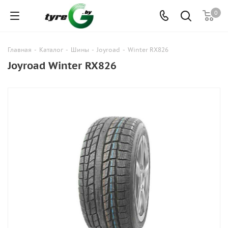
0
Главная
-
Каталог
-
Шины
-
Joyroad
-
Winter RX826
Joyroad Winter RX826