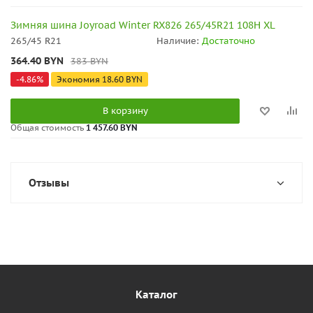
Зимняя шина Joyroad Winter RX826 265/45R21 108H XL
265/45 R21
Наличие:
Достаточно
364.40
BYN
383
BYN
-
4.86
%
Экономия
18.60
BYN
В корзину
Общая стоимость
1 457.60 BYN
Отзывы
Каталог