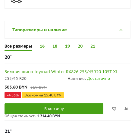
Типоразмеры и наличие
Все размеры
16
18
19
20
21
20''
Зимняя шина Joyroad Winter RX826 255/45R20 105T XL
255/45 R20
Наличие:
Достаточно
303.60
BYN
319
BYN
-
4.83
%
Экономия
15.40
BYN
В корзину
Общая стоимость
1 214.40 BYN
21''